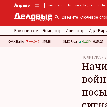
aripaev.ee
bestmarketing.ee
ehitu
kinnisvarauudised.ee
imelineajalugu.ee
logistikauudised.ee
imelineteadus.ee
Все новости
Эпицентр
Инвестор
Ида-Вир
OMX Baltic
−0,04
%
315,18
OMX Riga
0,23
%
925,27
cebook
ПОЛИТИКА
3
Начи
Twitter)
kedIn
войн
ail
посы
k
сигн