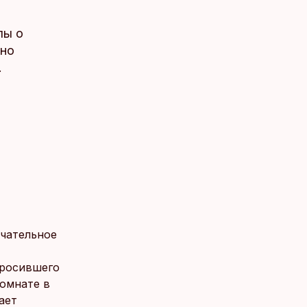
лы о
жно
.
нчательное
просившего
комнате в
ает