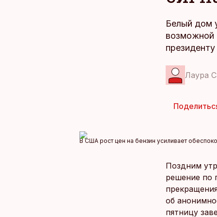
Белый дом 
возможной 
президенту
Лаура С
Поделитьс
В США рост цен на бензин усиливает обеспок
Поздним утр
решение по 
прекращения
об анонимно
пятницу зав