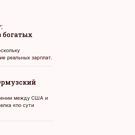
:
в богатых
оскольку
ие реальных зарплат.
 Ормузский
ашении между США и
елка «по сути