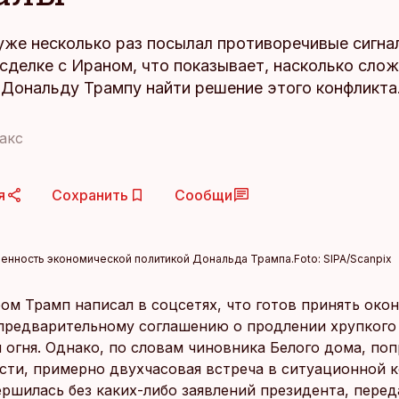
уже несколько раз посылал противоречивые сигна
сделке с Ираном, что показывает, насколько сло
 Дональду Трампу найти решение этого конфликта
акс
я
Сохранить
Сообщи
оенность экономической политикой Дональда Трампа.
Foto:
SIPA/Scanpix
ом Трамп написал в соцсетях, что готов принять око
предварительному соглашению о продлении хрупкого
 огня. Однако, по словам чиновника Белого дома, по
сти, примерно двухчасовая встреча в ситуационной 
ершилась без каких-либо заявлений президента, перед