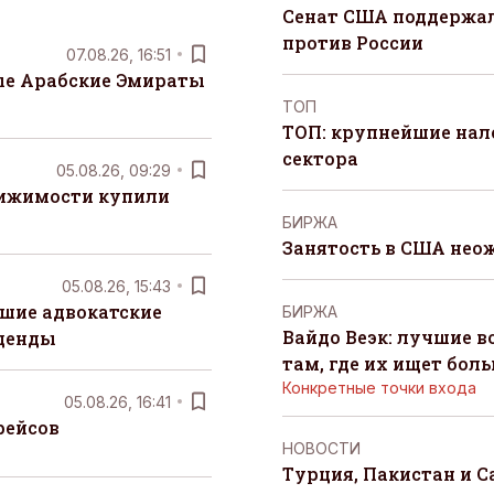
Сенат США поддержал
против России
07.08.26, 16:51
е Арабские Эмираты
ТОП
ТОП: крупнейшие на
сектора
05.08.26, 09:29
вижимости купили
БИРЖА
Занятость в США нео
05.08.26, 15:43
шие адвокатские
БИРЖА
Вайдо Веэк: лучшие в
денды
там, где их ищет бол
Конкретные точки входа
05.08.26, 16:41
рейсов
НОВОСТИ
Турция, Пакистан и 