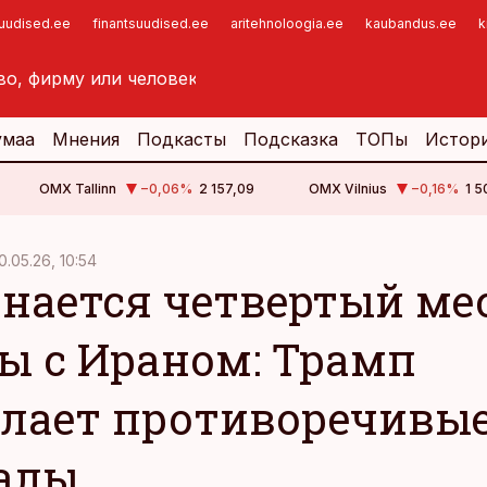
suudised.ee
finantsuudised.ee
aritehnoloogia.ee
kaubandus.ee
k
умаа
Мнения
Подкасты
Подсказка
ТОПы
Истор
OMX Tallinn
−0,06
%
2 157,09
OMX Vilnius
−0,16
%
1 5
0.05.26, 10:54
нается четвертый ме
ы с Ираном: Трамп
лает противоречивы
алы