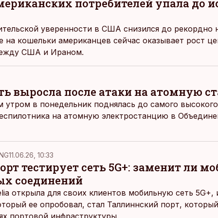
мериканских потребителей упала до и
ительской уверенности в США снизился до рекордно н
 на кошельки американцев сейчас оказывает рост це
ежду США и Ираном.
ть выросла после атаки на атомную с
м утром в понедельник поднялась до самого высокого
беспилотника на атомную электростанцию в Объедин
NG
11.06.26, 10:33
рт тестирует сеть 5G+: заменит ли м
ых соединений
elia открыла для своих клиентов мобильную сеть 5G+,
оторый ее опробовал, стал Таллиннский порт, которы
ях портовой инфраструктуры.