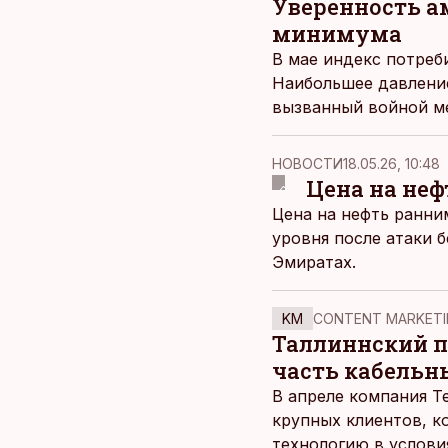
Уверенность а
минимума
В мае индекс потреб
Наибольшее давление
вызванный войной м
НОВОСТИ
18.05.26, 10:48
Цена на неф
Цена на нефть ранни
уровня после атаки 
Эмиратах.
KM
CONTENT MARKETI
Таллиннский по
часть кабельн
В апреле компания T
крупных клиентов, к
технологию в услови