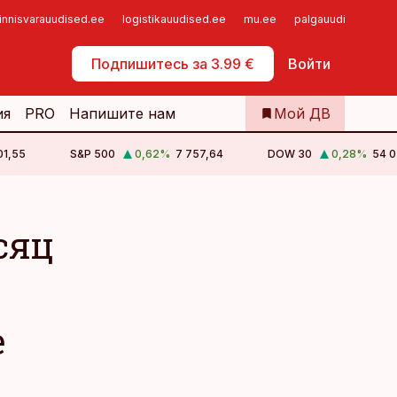
innisvarauudised.ee
logistikauudised.ee
mu.ee
palgauudised.ee
Самообслуживание
Подпишитесь за 3.99 €
Войти
ия
PRO
Напишите нам
Мой ДВ
01,55
S&P 500
0,62
%
7 757,64
DOW 30
0,28
%
54 0
сяц
е