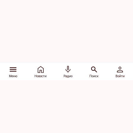
Меню
Новости
Радио
Поиск
Войти
Vana-Lõuna 39/1, 19094 Tallinn
(+372) 667 0111