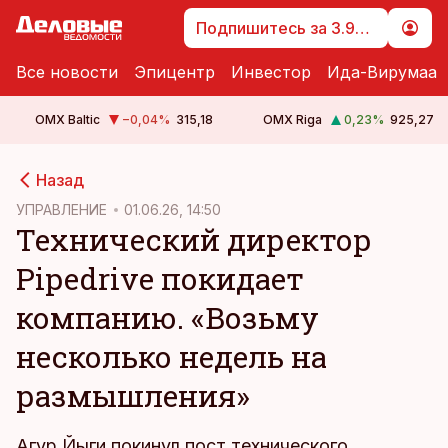
Подпишитесь за 3.99 €
Все новости
Эпицентр
Инвестор
Ида-Вирумаа
OMX Baltic
−0,04
%
315,18
OMX Riga
0,23
%
925,27
cebook
Назад
Twitter)
УПРАВЛЕНИЕ
01.06.26, 14:50
Технический директор
kedIn
Pipedrive покидает
ail
компанию. «Возьму
k
несколько недель на
размышления»
Агур Йыги покинул пост технического