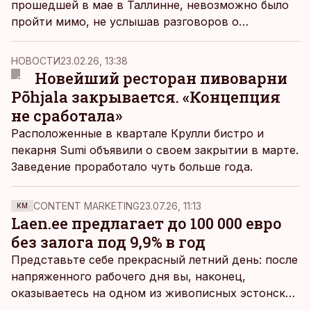
прошедшей в мае в Таллинне, невозможно было
пройти мимо, не услышав разговоров о
технологиях оборонного назначения, то на
ноябрьском Slush в Хельсинки эта тема почти не
НОВОСТИ
23.02.26, 13:38
звучала – в основной программе она была
Новейший ресторан пивоварни
представлена лишь в контексте технологий
Põhjala закрывается. «Концепция
двойного назначения, и то весьма скромно.
не сработала»
Расположенные в квартале Крулли бистро и
пекарня Sumi объявили о своем закрытии в марте.
Заведение проработало чуть больше года.
CONTENT MARKETING
23.07.26, 11:13
KM
Laen.ee предлагает до 100 000 евро
без залога под 9,9% в год
Представьте себе прекрасный летний день: после
напряженного рабочего дня вы, наконец,
оказываетесь на одном из живописных эстонских
пляжей. Температура морской воды едва