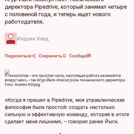
директора Pipedrive, который занимал четыре
с половиной года, и теперь ищет нового
работодателя.
Индрек Калд
Поделиться
Сохранить
Сообщи
«Технологии – это простая часть, настоящая работа начинается
вокруг них», – так Агур Йыги описал роль технического директора.
Foto:
Andres Kõljalg
«Когда я пришел в Pipedrive, моя управленческая
философия была простой: создать настолько
сильную и эффективную команду, которая в итоге
сделает меня лишним», – говорил ранее Йыги.