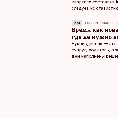
квартале составлял 1
следует из статистик
KM
CONTENT MARKETI
Время как нов
где не нужно 
Руководитель — это 
супруг, родитель, а
дни наполнены реше
и даже в свободное 
отдыха все чаще жду
возможность просто 
планировать и за все