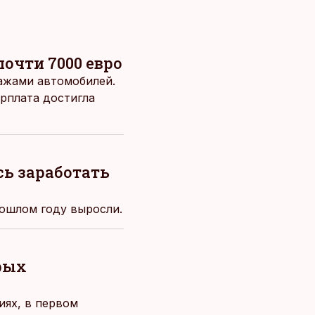
очти 7000 евро
ажами автомобилей.
арплата достигла
ь заработать
ошлом году выросли.
рых
иях, в первом