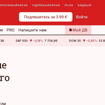
innisvarauudised.ee
logistikauudised.ee
mu.ee
palgauudised.ee
Самообслуживание
Подпишитесь за 3.99 €
Войти
ия
PRO
Напишите нам
Мой ДВ
,38
S&P 500
−0,18
%
7 709,96
DOW 30
−0,85
%
53 8
ые
го
сли