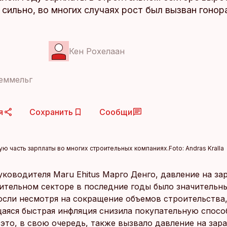
сильно, во многих случаях рост был вызван гонор
Кен Рохелаан
еммельг
я
Сохранить
Сообщи
ую часть зарплаты во многих строительных компаниях.
Foto:
Andras Kralla
уководителя Maru Ehitus Марго Денго, давление на з
оительном секторе в последние годы было значительн
осли несмотря на сокращение объемов строительства,
яся быстрая инфляция снизила покупательную спосо
 это, в свою очередь, также вызвало давление на зар