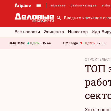
aripaev.ee
bestmarketing.ee
ehitu
kinnisvarauudised.ee
imelineajalugu.ee
logistikauudised.ee
imelineteadus.ee
Все новости
Эпицентр
Инвестор
Ида-Вир
OMX Baltic
0,15
%
315,44
OMX Riga
−0,29
%
925,6
cebook
СТРОИТЕЛЬС
ТОП 
Twitter)
kedIn
рабо
ail
сект
k
Хотя в про