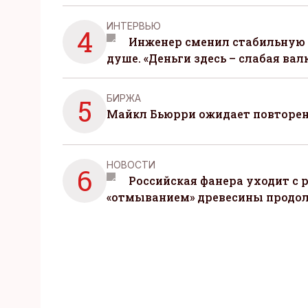
ИНТЕРВЬЮ
4
Инженер сменил стабильную 
душе. «Деньги здесь – слабая вал
БИРЖА
5
Майкл Бьюрри ожидает повторени
НОВОСТИ
6
Российская фанера уходит с р
«отмыванием» древесины продо