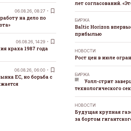
лет согласований. «Э
06.08.26, 08:27
работу на дело по
БИРЖА
юта»
Baltic Horizon вперв
прибылью
06.08.26, 14:29
я краха 1987 года
НОВОСТИ
Рост цен в июле огра
06.08.26, 06:00
БИРЖА
ынка ЕС, но борьба с
Уолл-стрит завер
лжается
технологического сек
НОВОСТИ
Будущая крупная газ
за бортом гигантского