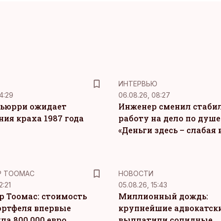
ИНТЕРВЬЮ
4:29
06.08.26, 08:27
ьюрри ожидает
Инженер сменил стаби
ния краха 1987 года
работу на дело по душе
«Деньги здесь – слабая
Р ТООМАС
НОВОСТИ
2:21
05.08.26, 15:43
р Тоомас: стоимость
Миллионный дождь:
ортфеля впервые
крупнейшие адвокатск
ла 800 000 евро
выплатили солидные