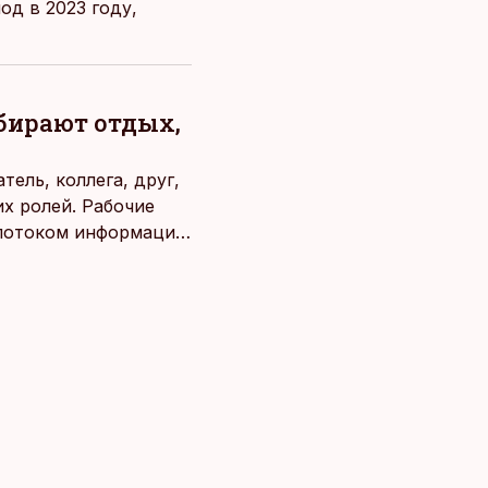
од в 2023 году,
ыбирают отдых,
ель, коллега, друг,
х ролей. Рабочие
потоком информации,
века. Поэтому от
чаще люди ищут
зовывать,