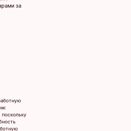
арами за
аработную
ым:
 поскольку
бность
аботную