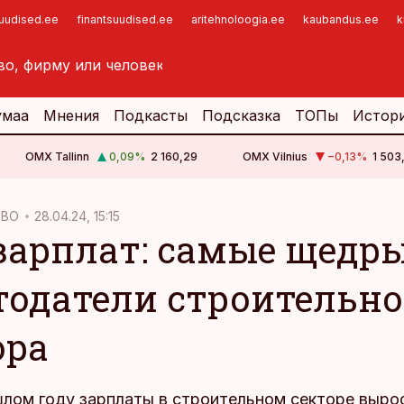
suudised.ee
finantsuudised.ee
aritehnoloogia.ee
kaubandus.ee
k
умаа
Мнения
Подкасты
Подсказка
ТОПы
Истор
OMX Tallinn
0,09
%
2 160,29
OMX Vilnius
−0,13
%
1 503
ТВО
28.04.24, 15:15
зарплат: самые щедр
тодатели строительно
ора
шлом году зарплаты в строительном секторе выро