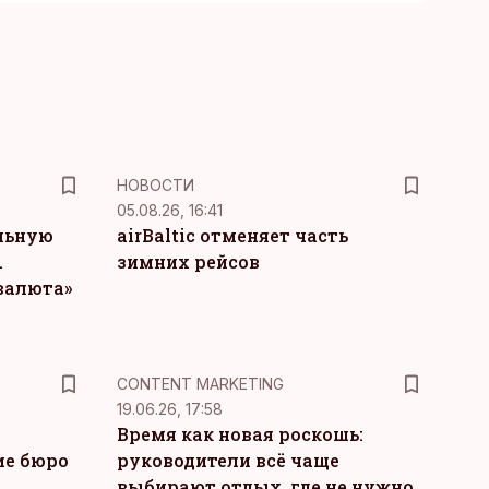
НОВОСТИ
05.08.26, 16:41
льную
airBaltic отменяет часть
.
зимних рейсов
 валюта»
KM
CONTENT MARKETING
19.06.26, 17:58
Время как новая роскошь:
ие бюро
руководители всё чаще
выбирают отдых, где не нужно