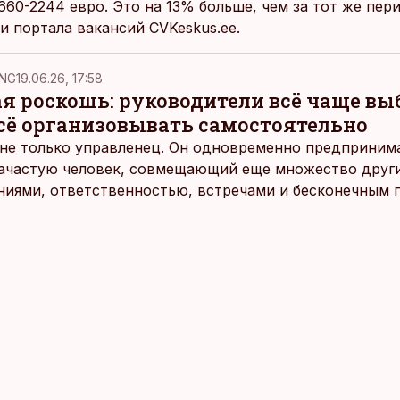
660-2244 евро. Это на 13% больше, чем за тот же пери
и портала вакансий CVKeskus.ee.
NG
19.06.26, 17:58
ая роскошь: руководители всё чаще в
всё организовывать самостоятельно
не только управленец. Он одновременно предпринимат
 зачастую человек, совмещающий еще множество други
ниями, ответственностью, встречами и бесконечным 
время эти роли часто продолжают сопровождать чело
т не множества занятий или вариантов выбора. Все 
быть здесь и сейчас — без необходимости все органи
 отвечать самостоятельно.