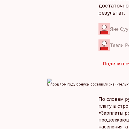
достаточно 
результат.
Яне Суу
Теэли Р
Поделитьс
В прошлом году бонусы составили значительн
По словам р
плату в стр
«Зарплаты р
продолжающа
населения, а