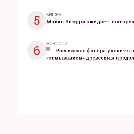
БИРЖА
5
Майкл Бьюрри ожидает повторени
НОВОСТИ
6
Российская фанера уходит с р
«отмыванием» древесины продо