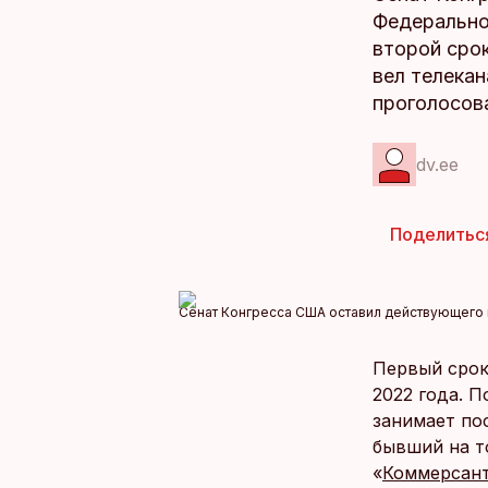
Федерально
второй срок
вел телека
проголосова
dv.ee
Поделитьс
Сенат Конгресса США оставил действующего
Первый срок
2022 года. 
занимает по
бывший на т
«
Коммерсан