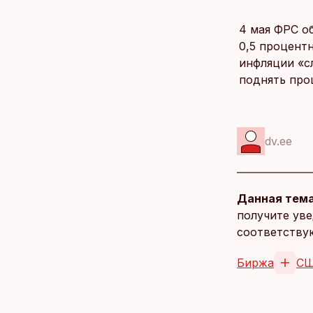
4 мая ФРС о
0,5 процент
инфляции «с
поднять про
dv.ee
Данная тема
получите уве
соответству
Биржа
С