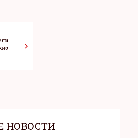
ели
жно
Е НОВОСТИ