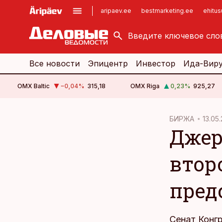
aripaev.ee
bestmarketing.ee
ehitu
kinnisvarauudised.ee
imelineajalugu.ee
logistikauudised.ee
imelineteadus.ee
Все новости
Эпицентр
Инвестор
Ида-Вир
OMX Baltic
−0,04
%
315,18
OMX Riga
0,23
%
925,27
cebook
cebook
БИРЖА
13.05.
Джер
Twitter)
Twitter)
kedIn
kedIn
втор
ail
ail
пред
k
k
Сенат Конг