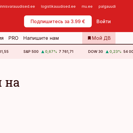
innisvarauudised.ee
logistikauudised.ee
mu.ee
palgauudised.ee
Самообслуживание
Подпишитесь за 3.99 €
Войти
ия
PRO
Напишите нам
Мой ДВ
01,55
S&P 500
0,67
%
7 761,71
DOW 30
0,23
%
54 0
 на