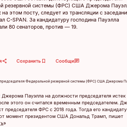
й резервной системы (ФРС) США Джерома Пауэл
 на этом посту, следует из трансляции с заседан
нал C-SPAN. За кандидатуру господина Пауэлла
ли 80 сенаторов, против — 19.
я
Сохранить
Сообщи
 председателя Федеральной резервной системы (ФРС) США Джерома Пау
 Джерома Пауэлла на должности председателя истек 
После этого он считался временным председателем. Д
ст председателя ФРС с 2018 года. Тогда его кандидат
от момент президентом США Дональд Трамп, пишет
ть
»