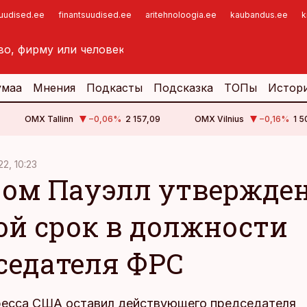
suudised.ee
finantsuudised.ee
aritehnoloogia.ee
kaubandus.ee
k
умаа
Мнения
Подкасты
Подсказка
ТОПы
Истор
OMX Tallinn
−0,06
%
2 157,09
OMX Vilnius
−0,16
%
1 5
22, 10:23
ом Пауэлл утвержден
ой срок в должности
седателя ФРС
ресса США оставил действующего председателя