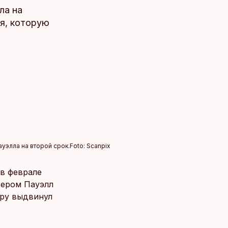
ла на
ия, которую
элла на второй срок.
Foto:
Scanpix
в феврале
жером Пауэлл
уру выдвинул