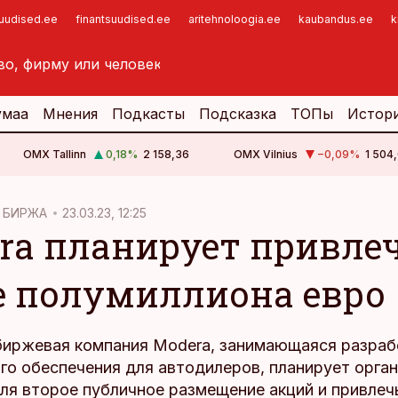
suudised.ee
finantsuudised.ee
aritehnoloogia.ee
kaubandus.ee
k
умаа
Мнения
Подкасты
Подсказка
ТОПы
Истор
OMX Tallinn
0,18
%
2 158,36
OMX Vilnius
−0,09
%
1 504,
 БИРЖА
23.03.23, 12:25
ra планирует привле
е полумиллиона евро
биржевая компания Modera, занимающаяся разраб
го обеспечения для автодилеров, планирует орган
еля второе публичное размещение акций и привлеч