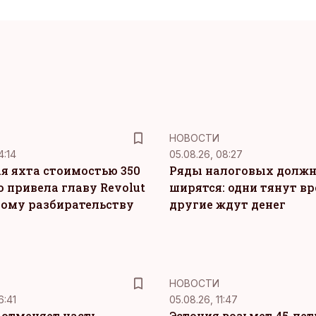
НОВОСТИ
4:14
05.08.26, 08:27
я яхта стоимостью 350
Ряды налоговых долж
о привела главу Revolut
ширятся: одни тянут вр
ному разбирательству
другие ждут денег
НОВОСТИ
6:41
05.08.26, 11:47
c отменяет часть
Эстония возьмет 45-ле