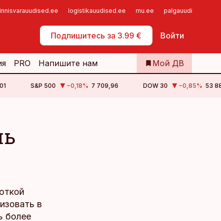
innisvarauudised.ee
logistikauudised.ee
mu.ee
palgauudised.ee
Самообслуживание
Подпишитесь за 3.99 €
Войти
ия
PRO
Напишите нам
Мой ДВ
01
S&P 500
−0,18
%
7 709,96
DOW 30
−0,85
%
53 88
чь
откой
изовать в
ь более