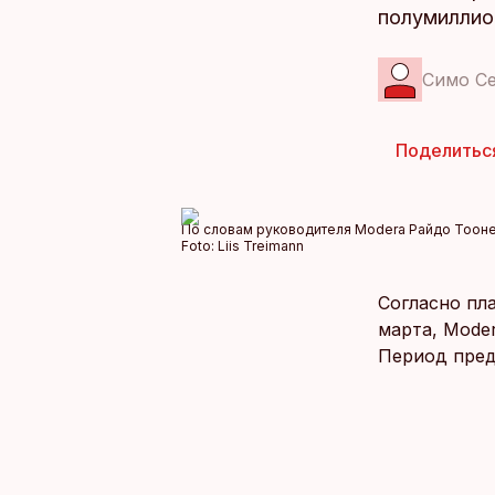
полумиллио
Симо С
Поделитьс
По словам руководителя Modera Райдо Тоонек
Foto:
Liis Treimann
Согласно пл
марта, Mode
Период пред