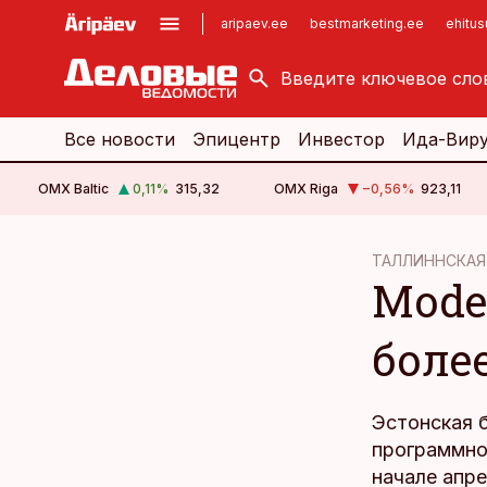
aripaev.ee
bestmarketing.ee
ehitu
kinnisvarauudised.ee
imelineajalugu.ee
logistikauudised.ee
imelineteadus.ee
Все новости
Эпицентр
Инвестор
Ида-Вир
OMX Baltic
0,11
%
315,32
OMX Riga
−0,56
%
923,11
cebook
ТАЛЛИННСКАЯ
Mode
Twitter)
kedIn
боле
ail
k
Эстонская 
программно
начале апр