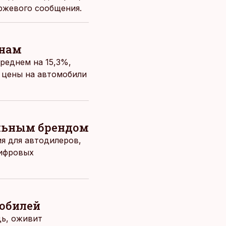
иржевого сообщения.
инам
реднем на 15,3%,
, цены на автомобили
ильным брендом
я для автодилеров,
цифровых
мобилей
дь, оживит