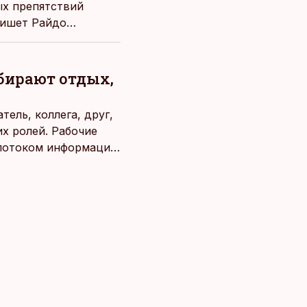
ых препятствий
пишет Райдо
ыбирают отдых,
ель, коллега, друг,
х ролей. Рабочие
потоком информации,
века. Поэтому от
чаще люди ищут
зовывать,