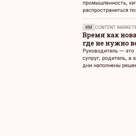
промышленность, кит
распространиться по
Тоонекург, генераль
KM
CONTENT MARKETI
Время как нов
где не нужно 
Руководитель — это 
супруг, родитель, а
дни наполнены реше
и даже в свободное 
отдыха все чаще жду
возможность просто 
планировать и за все