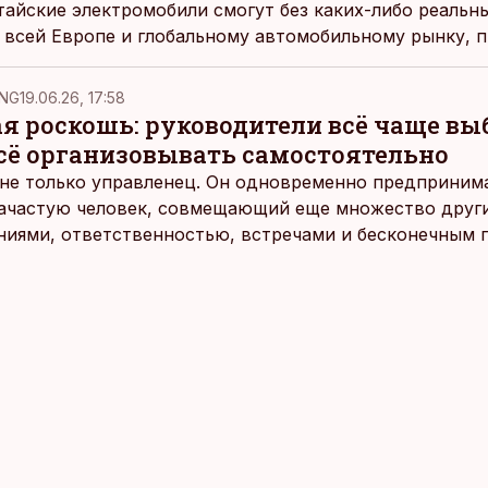
айские электромобили смогут без каких-либо реальн
 всей Европе и глобальному автомобильному рынку, 
ный директор биржевой компании Modera.
NG
19.06.26, 17:58
ая роскошь: руководители всё чаще в
всё организовывать самостоятельно
не только управленец. Он одновременно предпринимат
 зачастую человек, совмещающий еще множество други
ниями, ответственностью, встречами и бесконечным 
время эти роли часто продолжают сопровождать чело
т не множества занятий или вариантов выбора. Все 
быть здесь и сейчас — без необходимости все органи
 отвечать самостоятельно.