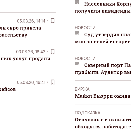
Наследники Корпу
получили дивиденды 
05.08.26, 14:14
лн евро привела
НОВОСТИ
Суд утвердил пла
рательству
многолетней историей
03.08.26, 18:42
рных услуг продали
НОВОСТИ
Северный порт П
прибыли. Аудитор вы
05.08.26, 16:41
рейсов
БИРЖА
Майкл Бьюрри ожидае
ПОДСКАЗКА
Отпускные и окончат
обходятся работодат