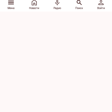
Меню
Новости
Радио
Поиск
Войти
Vana-Lõuna 39/1, 19094 Tallinn
(+372) 667 0111
dv@aripaev.ee
Подписаться
Об Äripäev
Реклама
Контакт
Права на
Кодекс журналистской
использование
этики
контента
Общие условия
Политика