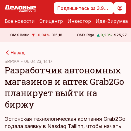
Подпишитесь за 3.99 €
Все новости
Эпицентр
Инвестор
Ида-Вирумаа
OMX Baltic
−0,04
%
315,18
OMX Riga
0,23
%
925,27
cebook
cebook
Назад
Twitter)
Twitter)
БИРЖА
06.04.23, 14:17
Разработчик автономных
kedIn
kedIn
магазинов и аптек Grab2Go
ail
ail
планирует выйти на
k
k
биржу
Эстонская технологическая компания Grab2Go
подала заявку в Nasdaq Tallinn, чтобы начать