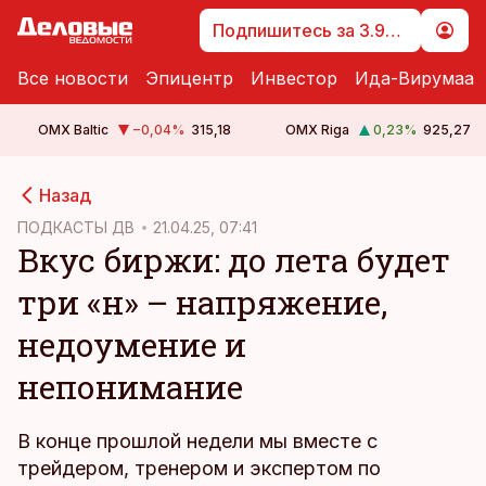
Подпишитесь за 3.99 €
Все новости
Эпицентр
Инвестор
Ида-Вирумаа
OMX Baltic
−0,04
%
315,18
OMX Riga
0,23
%
925,27
cebook
cebook
Назад
Twitter)
Twitter)
ПОДКАСТЫ ДВ
21.04.25, 07:41
Вкус биржи: до лета будет
kedIn
kedIn
три «н» – напряжение,
ail
ail
недоумение и
k
k
непонимание
В конце прошлой недели мы вместе с
трейдером, тренером и экспертом по