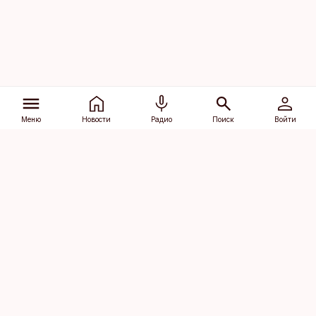
Меню
Новости
Радио
Поиск
Войти
Vana-Lõuna 39/1, 19094 Tallinn
(+372) 667 0111
dv@aripaev.ee
Подписаться
Об Äripäev
Реклама
Контакт