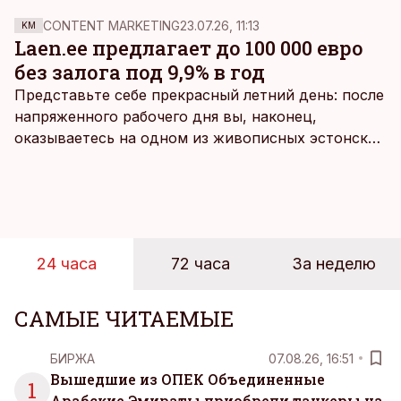
CONTENT MARKETING
23.07.26, 11:13
KM
Laen.ee предлагает до 100 000 евро
без залога под 9,9% в год
Представьте себе прекрасный летний день: после
напряженного рабочего дня вы, наконец,
оказываетесь на одном из живописных эстонских
пляжей. Температура морской воды едва
достигает 18 градусов, но вы как закаленный
предприниматель знаете, что смелость города
берет, и без долгих раздумий бросаетесь в воду.
24 часа
72 часа
За неделю
САМЫЕ ЧИТАЕМЫЕ
БИРЖА
07.08.26, 16:51
Вышедшие из ОПЕК Объединенные
1
Арабские Эмираты приобрели танкеры на