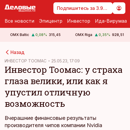
Подпишитесь за 3.99 €
Все новости
Эпицентр
Инвестор
Ида-Вирумаа
OMX Baltic
0,08
%
315,45
OMX Riga
0,35
%
928,51
cebook
Назад
Twitter)
ИНВЕСТОР ТООМАС
25.05.23, 17:09
Инвестор Тоомас: у страха
kedIn
глаза велики, или как я
ail
упустил отличную
k
возможность
Вчерашние финансовые результаты
производителя чипов компании Nvidia