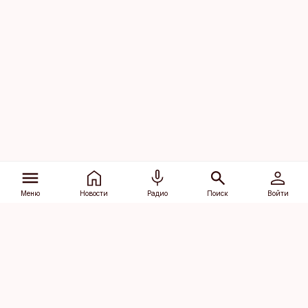
Меню
Новости
Радио
Поиск
Войти
Vana-Lõuna 39/1, 19094 Tallinn
(+372) 667 0111