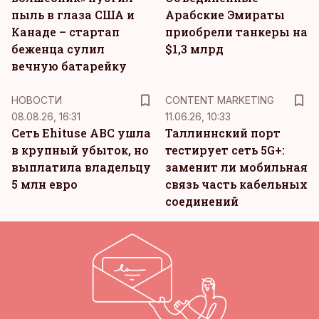
пыль в глаза США и
Арабские Эмираты
Канаде – стартап
приобрели танкеры на
беженца сулил
$1,3 млрд
вечную батарейку
KM
НОВОСТИ
CONTENT MARKETING
08.08.26, 16:31
11.06.26, 10:33
Сеть Ehituse ABC ушла
Таллиннский порт
в крупный убыток, но
тестирует сеть 5G+:
выплатила владельцу
заменит ли мобильная
5 млн евро
связь часть кабельных
соединений