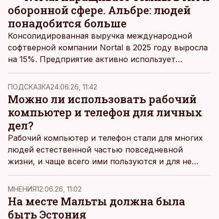
оборонной сфере. Альбре: людей
понадобится больше
Консолидированная выручка международной
софтверной компании Nortal в 2025 году выросла
на 15%. Предприятие активно использует
искусственный интеллект и нацеливается на
оборонную сферу.
ПОДСКАЗКА
24.06.26, 11:42
Можно ли использовать рабочий
компьютер и телефон для личных
дел?
Рабочий компьютер и телефон стали для многих
людей естественной частью повседневной
жизни, и чаще всего ими пользуются и для не
связанных с работой дел. По словам инженера по
кибербезопасности Telia Тарво Кунца, именно это
MНЕНИЯ
12.06.26, 11:02
и повышает риски, последствия которых могут
На месте Мальты должна была
затронуть всю компанию.
быть Эстония