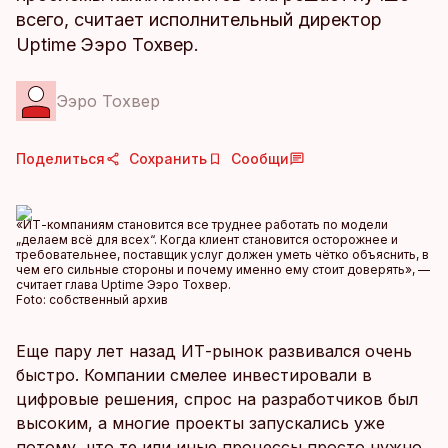
всего, считает исполнительный директор
Uptime Ээро Тохвер.
Ээро Тохвер
Поделиться
Сохранить
Сообщи
«ИТ-компаниям становится все труднее работать по модели
„делаем всё для всех“. Когда клиент становится осторожнее и
требовательнее, поставщик услуг должен уметь чётко объяснить, в
чем его сильные стороны и почему именно ему стоит доверять», —
считает глава Uptime Ээро Тохвер.
Foto:
собственный архив
Еще пару лет назад ИТ-рынок развивался очень
быстро. Компании смелее инвестировали в
цифровые решения, спрос на разработчиков был
высоким, а многие проекты запускались уже
потому, что те или иные процессы просто нужно