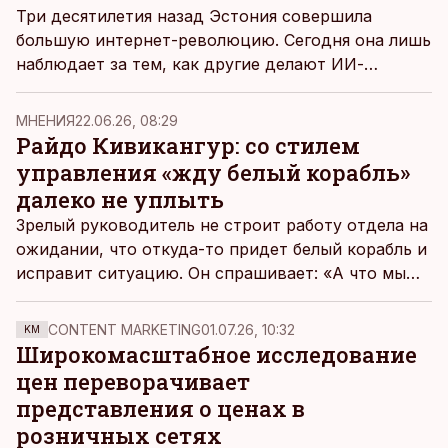
Три десятилетия назад Эстония совершила
большую интернет-революцию. Сегодня она лишь
наблюдает за тем, как другие делают ИИ-
переворот, пишет журналист, автор проекта
«Реальная Балтия» Андрей Деменков.
MНЕНИЯ
22.06.26, 08:29
Райдо Кивикангур: со стилем
управления «жду белый корабль»
далеко не уплыть
Зрелый руководитель не строит работу отдела на
ожидании, что откуда-то придет белый корабль и
исправит ситуацию. Он спрашивает: «А что мы
сами можем сделать здесь следующим делом?» –
пишет тренер по управлению Райдо Кивикангур.
CONTENT MARKETING
01.07.26, 10:32
KM
Широкомасштабное исследование
цен переворачивает
представления о ценах в
розничных сетях