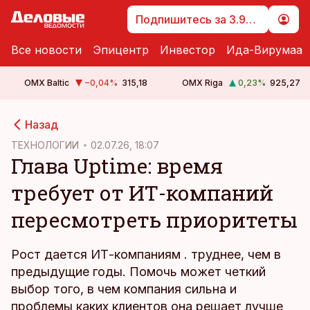
Подпишитесь за 3.99 €
Все новости
Эпицентр
Инвестор
Ида-Вирумаа
OMX Baltic
−0,04
%
315,18
OMX Riga
0,23
%
925,27
cebook
Назад
Twitter)
ТЕХНОЛОГИИ
02.07.26, 18:07
Глава Uptime: время
kedIn
требует от ИТ-компаний
ail
пересмотреть приоритеты
k
Рост дается ИТ-компаниям . труднее, чем в
предыдущие годы. Помочь может четкий
выбор того, в чем компания сильна и
проблемы каких клиентов она решает лучше