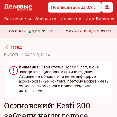
Подпишитесь за 3.99 €
Все новости
Эпицентр
Инвестор
Ида-Вирумаа
OMX Baltic
0,11
%
315,32
OMX Riga
−0,56
%
923,11
cebook
cebook
Назад
Twitter)
Twitter)
ВЫБОРЫ
04.03.19, 01:24
kedIn
kedIn
Внимание!
Этой статье более 5 лет, и она
находится в цифировом архиве издания.
ail
ail
Издание не обновляет и не модифицирует
архивированный контент, поэтому может иметь
k
k
смысл ознакомиться с более поздними
источниками.
Осиновский: Eesti 200
забрали наши голоса