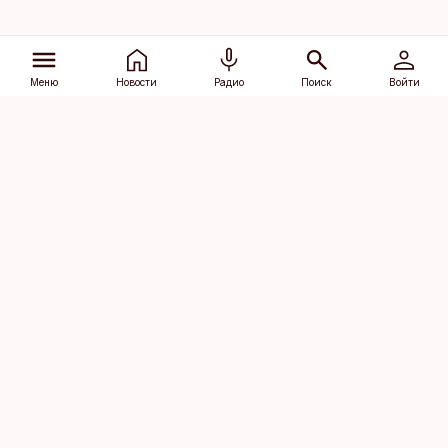
Меню
Новости
Радио
Поиск
Войти
Vana-Lõuna 39/1, 19094 Tallinn
(+372) 667 0111
dv@aripaev.ee
Подписаться
Об Äripäev
Реклама
Контакт
Права на
Кодекс журналистской
использование
этики