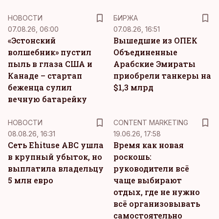
НОВОСТИ
БИРЖА
07.08.26, 06:00
07.08.26, 16:51
«Эстонский
Вышедшие из ОПЕК
волшебник» пустил
Объединенные
пыль в глаза США и
Арабские Эмираты
Канаде – стартап
приобрели танкеры на
беженца сулил
$1,3 млрд
вечную батарейку
KM
НОВОСТИ
CONTENT MARKETING
08.08.26, 16:31
19.06.26, 17:58
Сеть Ehituse ABC ушла
Время как новая
в крупный убыток, но
роскошь:
выплатила владельцу
руководители всё
5 млн евро
чаще выбирают
отдых, где не нужно
всё организовывать
самостоятельно