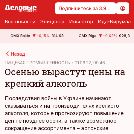
Подпишитесь за 3.99 €
Все новости
Эпицентр
Инвестор
Ида-Вирумаа
OMX Baltic
−0,15
%
314,98
OMX Riga
−0,03
%
928,3
cebook
cebook
Назад
Twitter)
Twitter)
ПИЩЕВАЯ ПРОМЫШЛЕННОСТЬ
21.06.22, 09:46
Осенью вырастут цены на
kedIn
kedIn
крепкий алкоголь
ail
ail
k
k
Последствия войны в Украине начинают
сказываться и на производителях крепкого
алкоголя, которые прогнозируют повышение
цен не позднее осени, а также возможное
сокращение ассортимента – эстонские