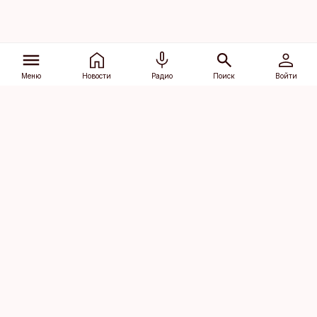
Меню
Новости
Радио
Поиск
Войти
Vana-Lõuna 39/1, 19094 Tallinn
(+372) 667 0111
dv@aripaev.ee
Подписаться
Об Äripäev
Реклама
Контакт
Права на
Кодекс журналистской