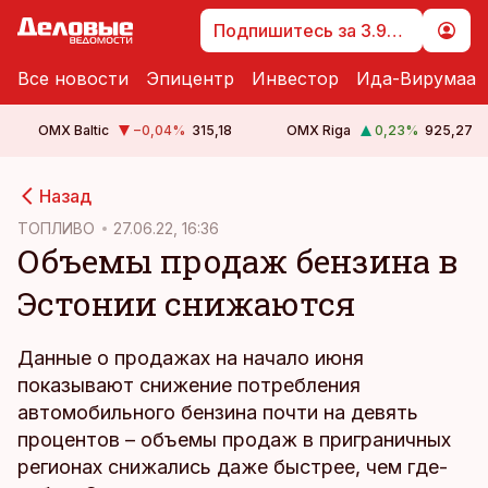
Подпишитесь за 3.99 €
Все новости
Эпицентр
Инвестор
Ида-Вирумаа
OMX Baltic
−0,04
%
315,18
OMX Riga
0,23
%
925,27
cebook
cebook
Назад
Twitter)
Twitter)
ТОПЛИВО
27.06.22, 16:36
Объемы продаж бензина в
kedIn
kedIn
Эстонии снижаются
ail
ail
k
k
Данные о продажах на начало июня
показывают снижение потребления
автомобильного бензина почти на девять
процентов – объемы продаж в приграничных
регионах снижались даже быстрее, чем где-