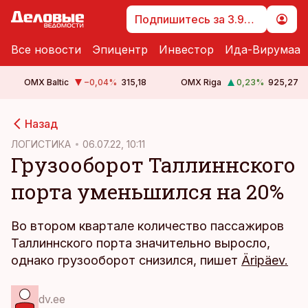
Подпишитесь за 3.99 €
Все новости
Эпицентр
Инвестор
Ида-Вирумаа
OMX Baltic
−0,04
%
315,18
OMX Riga
0,23
%
925,27
cebook
Назад
Twitter)
ЛОГИСТИКА
06.07.22, 10:11
Грузооборот Таллиннского
kedIn
порта уменьшился на 20%
ail
k
Во втором квартале количество пассажиров
Таллиннского порта значительно выросло,
однако грузооборот снизился, пишет
Äripäev.
dv.ee