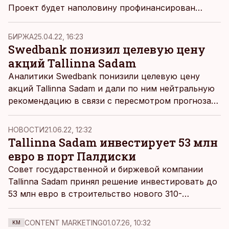
Проект будет наполовину профинансирован
Европейским союзом и призван улучшить
военно-транспортное сообщение Эстонии, пишет
БИРЖА
25.04.22, 16:23
Äripäev
.
Swedbank понизил целевую цену
акций Tallinna Sadam
Аналитики Swedbank понизили целевую цену
акций Tallinna Sadam и дали по ним нейтральную
рекомендацию в связи с пересмотром прогноза
по обороту компании в негативную сторону.
НОВОСТИ
21.06.22, 12:32
Tallinna Sadam инвестирует 53 млн
евро в порт Палдиски
Совет государственной и биржевой компании
Tallinna Sadam принял решение инвестировать до
53 млн евро в строительство нового 310-
метрового причала в Южном порту Палдиски,
пишет
Äripäev.
CONTENT MARKETING
01.07.26, 10:32
KM