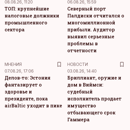
08.08.26, 11:20
06.08.26, 15:59
ТОП: крупнейшие
Северный порт
налоговые должники
Палдиски отчитался о
промышленного
многомиллионной
сектора
прибыли. Аудитор
выявил серьезные
проблемы в
отчетности
MНЕНИЯ
НОВОСТИ
07.08.26, 17:06
03.08.26, 14:40
Делов-то: Эстония
Бриллиант, оружие и
фантазирует о
дом в Виймси:
здоровье и
судебный
президенте, пока
исполнитель продает
airBaltic уходит в пике
имущество
отбывающего срок
Гаммера