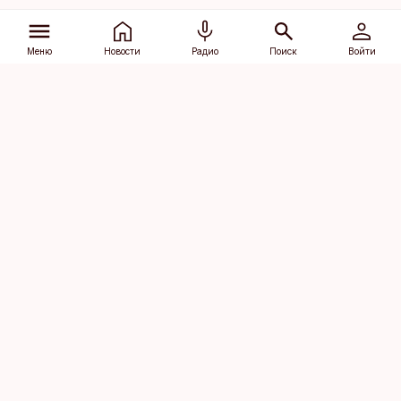
Меню
Новости
Радио
Поиск
Войти
Vana-Lõuna 39/1, 19094 Tallinn
(+372) 667 0111
dv@aripaev.ee
Подписаться
Об Äripäev
Реклама
Контакт
Права на
Кодекс журналистской
использование
этики
контента