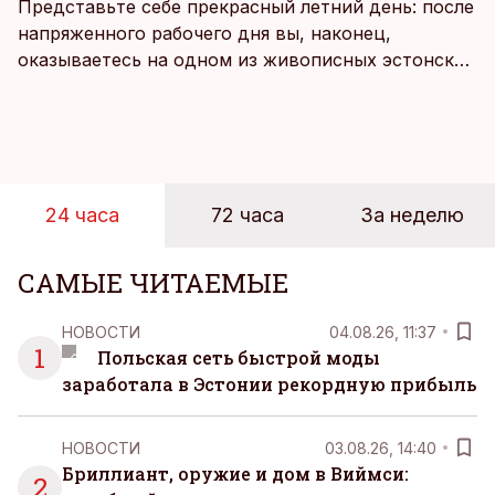
Представьте себе прекрасный летний день: после
напряженного рабочего дня вы, наконец,
оказываетесь на одном из живописных эстонских
пляжей. Температура морской воды едва
достигает 18 градусов, но вы как закаленный
предприниматель знаете, что смелость города
берет, и без долгих раздумий бросаетесь в воду.
24 часа
72 часа
За неделю
САМЫЕ ЧИТАЕМЫЕ
НОВОСТИ
04.08.26, 11:37
1
Польская сеть быстрой моды
заработала в Эстонии рекордную прибыль
НОВОСТИ
03.08.26, 14:40
Бриллиант, оружие и дом в Виймси:
2