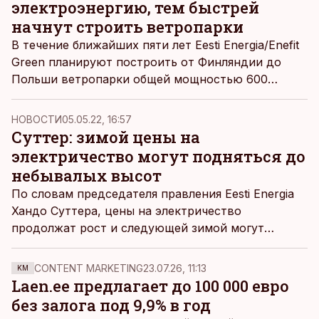
электроэнергию, тем быстрей
начнут строить ветропарки
В течение ближайших пяти лет Eesti Energia/Enefit
Green планируют построить от Финляндии до
Польши ветропарки общей мощностью 600
мегаватт, плюс к этому - парки солнечных
батарей примерно той же совокупной мощности.
НОВОСТИ
05.05.22, 16:57
Стоить это будет полтора миллиарда евро.
Суттер: зимой цены на
электричество могут подняться до
небывалых высот
По словам председателя правления Eesti Energia
Хандо Суттера, цены на электричество
продолжат рост и следующей зимой могут
подняться до почти 200 евро за мегаватт-час.
CONTENT MARKETING
23.07.26, 11:13
KM
Laen.ee предлагает до 100 000 евро
без залога под 9,9% в год