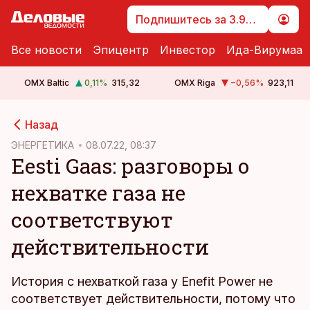
Подпишитесь за 3.99 €
Все новости
Эпицентр
Инвестор
Ида-Вирумаа
OMX Baltic
0,11
%
315,32
OMX Riga
−0,56
%
923,11
cebook
Назад
Twitter)
ЭНЕРГЕТИКА
08.07.22, 08:37
Eesti Gaas: разговоры о
kedIn
нехватке газа не
ail
соответствуют
k
действительности
История с нехваткой газа у Enefit Power не
соответствует действительности, потому что