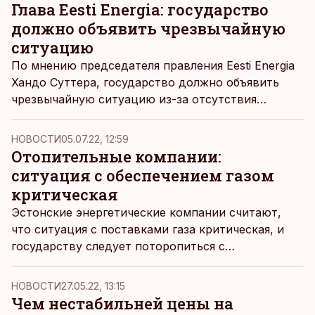
Глава Eesti Energia: государство
должно объявить чрезвычайную
ситуацию
По мнению председателя правления Eesti Energia
Хандо Суттера, государство должно объявить
чрезвычайную ситуацию из-за отсутствия
уверенности в том, что природного газа хватит
на зимний период – в Министерстве экономики
НОВОСТИ
05.07.22, 12:59
же считают, что чрезвычайные ситуации скорее
Отопительные компании:
следует объявлять местным самоуправлениям,
ситуация с обеспечением газом
пишет
rus.err.ee.
критическая
Эстонские энергетические компании считают,
что ситуация с поставками газа критическая, и
государству следует поторопиться с
конкретными шагами, необходимыми для
использования альтернативных видов топлива,
НОВОСТИ
27.05.22, 13:15
пишет
rus.err.ee.
Чем нестабильней цены на