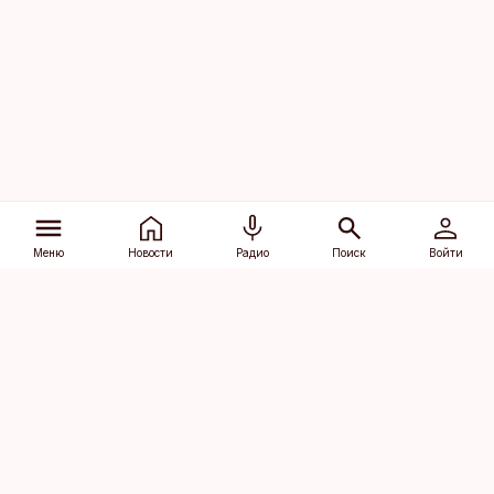
Меню
Новости
Радио
Поиск
Войти
Vana-Lõuna 39/1, 19094 Tallinn
(+372) 667 0111
dv@aripaev.ee