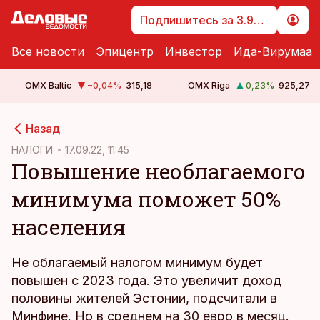
Подпишитесь за 3.99 €
Все новости
Эпицентр
Инвестор
Ида-Вирумаа
OMX Baltic
−0,04
%
315,18
OMX Riga
0,23
%
925,27
cebook
cebook
Назад
Twitter)
Twitter)
НАЛОГИ
17.09.22, 11:45
Повышение необлагаемого
kedIn
kedIn
минимума поможет 50%
ail
ail
населения
k
k
Не облагаемый налогом минимум будет
повышен с 2023 года. Это увеличит доход
половины жителей Эстонии, подсчитали в
Минфине. Но в среднем на 30 евро в месяц.