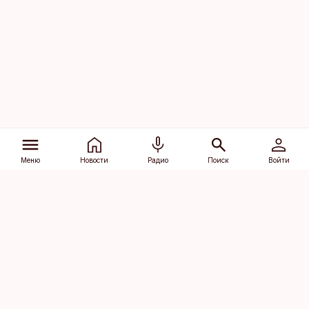
Меню
Новости
Радио
Поиск
Войти
Vana-Lõuna 39/1, 19094 Tallinn
(+372) 667 0111
dv@aripaev.ee