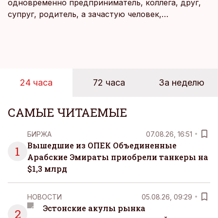
одновременно предприниматель, коллега, друг,
супруг, родитель, а зачастую человек,
совмещающий еще множество других ролей.
Рабочие дни наполнены решениями,
ответственностью, встречами и бесконечным
потоком информации, и даже в свободное время
эти роли часто продолжают сопровождать
24 часа
72 часа
За неделю
человека. Поэтому от отдыха все чаще ждут не
множества занятий или вариантов выбора. Все
чаще люди ищут возможность просто быть здесь
САМЫЕ ЧИТАЕМЫЕ
и сейчас — без необходимости все
организовывать, планировать и за все отвечать
БИРЖА
07.08.26, 16:51
самостоятельно.
Вышедшие из ОПЕК Объединенные
1
Арабские Эмираты приобрели танкеры на
$1,3 млрд
НОВОСТИ
05.08.26, 09:29
Эстонские акулы рынка
2