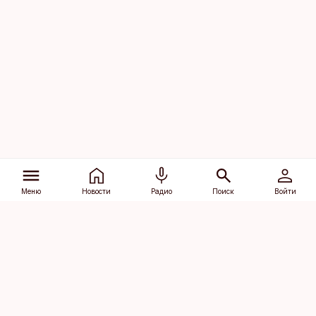
Меню
Новости
Радио
Поиск
Войти
Vana-Lõuna 39/1, 19094 Tallinn
(+372) 667 0111