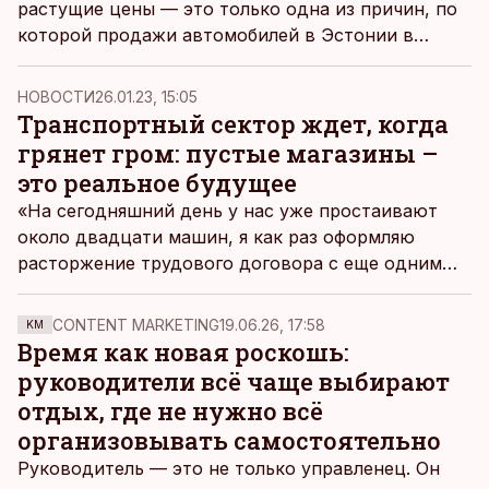
растущие цены — это только одна из причин, по
которой продажи автомобилей в Эстонии в
прошлом году упали на девять процентов. По
словам генерального директора Elke Group Таави
НОВОСТИ
26.01.23, 15:05
Лепика, есть и те, кто меняет свою
Транспортный сектор ждет, когда
существующую модель на автомобиль меньшего
грянет гром: пустые магазины –
размера, чтобы справиться с более высокими
это реальное будущее
платежами.
«На сегодняшний день у нас уже простаивают
около двадцати машин, я как раз оформляю
расторжение трудового договора с еще одним
прекрасным белорусским водителем. У меня не
хватает духу пустить за руль водителя из
CONTENT MARKETING
19.06.26, 17:58
KM
Узбекистана, который первый раз в жизни увидел
Время как новая роскошь:
снег, когда приехал сюда. Это уже было бы
руководители всё чаще выбирают
опасно для других участников дорожного
отдых, где не нужно всё
движения», – резюмирует текущую ситуацию в
организовывать самостоятельно
транспортном секторе генеральный директор
Руководитель — это не только управленец. Он
семейной компании Herentes Рейн Аав.