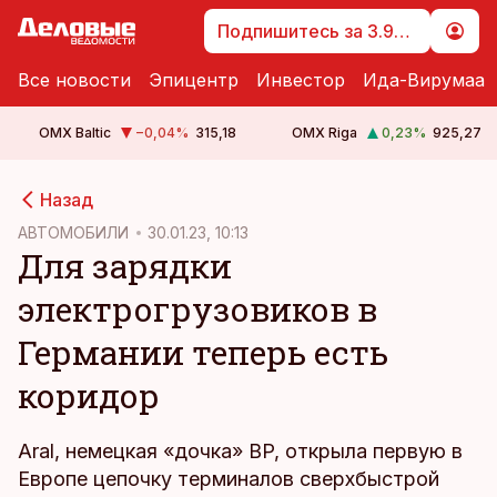
Подпишитесь за 3.99 €
Все новости
Эпицентр
Инвестор
Ида-Вирумаа
OMX Baltic
−0,04
%
315,18
OMX Riga
0,23
%
925,27
cebook
Назад
Twitter)
АВТОМОБИЛИ
30.01.23, 10:13
Для зарядки
kedIn
электрогрузовиков в
ail
Германии теперь есть
k
коридор
Aral, немецкая «дочка» BP, открыла первую в
Европе цепочку терминалов сверхбыстрой