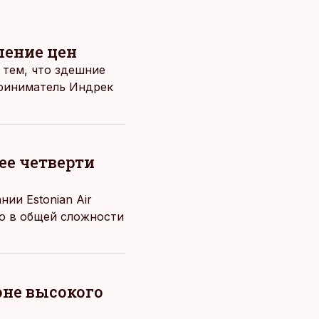
шение цен
 тем, что здешние
приниматель Индрек
ее четверти
ии Estonian Air
о в общей сложности
оне высокого