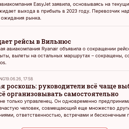
авиакомпания EasyJet заявила, основываясь на текущи
жидает выхода в прибыль в 2023 году. Перевозчик над
 ожидания рынка.
щает рейсы в Вильнюс
я авиакомпания Ryanair объявила о сокращении рейс
ыты, вылеты на остальных маршрутах – сокращены, со
os.
NG
19.06.26, 17:58
ая роскошь: руководители всё чаще в
всё организовывать самостоятельно
не только управленец. Он одновременно предпринимат
 зачастую человек, совмещающий еще множество други
ниями, ответственностью, встречами и бесконечным 
время эти роли часто продолжают сопровождать чело
т не множества занятий или вариантов выбора. Все 