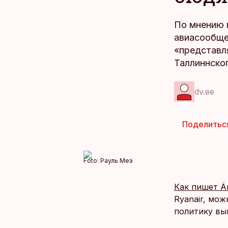
По мнению 
авиасообще
«представл
Таллиннско
dv.ee
Поделитьс
Foto:
Рауль Меэ
Как пишет Är
Ryanair, мо
политику вы