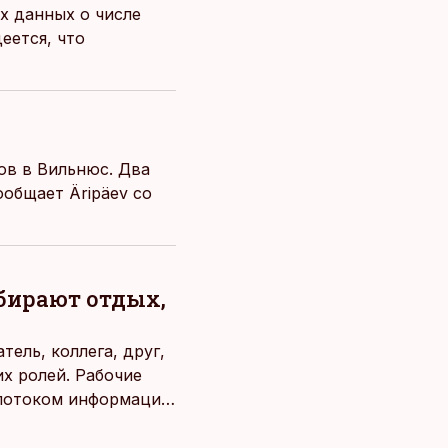
х данных о числе
еется, что
ов в Вильнюс. Два
общает Äripäev со
ыбирают отдых,
ель, коллега, друг,
х ролей. Рабочие
потоком информации,
века. Поэтому от
чаще люди ищут