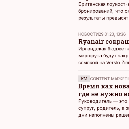
Британская лоукост-
бронирований, что о
результаты превысят
НОВОСТИ
29.01.23, 13:36
Ryanair сокра
Ирландская бюджетна
маршрута будут закр
ссылкой на Verslo Žini
KM
CONTENT MARKETI
Время как нов
где не нужно 
Руководитель — это 
супруг, родитель, а
дни наполнены реше
и даже в свободное 
отдыха все чаще жду