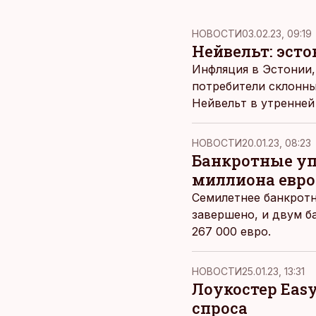
НОВОСТИ
03.02.23, 09:19
Нейвельт: эст
Инфляция в Эстонии,
потребители склонны
Нейвельт в утренней 
НОВОСТИ
20.01.23, 08:23
Банкротные уп
миллиона евро
Семилетнее банкротн
завершено, и двум б
267 000 евро.
НОВОСТИ
25.01.23, 13:31
Лоукостер Easy
спроса