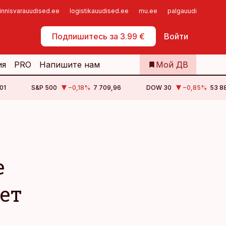
innisvarauudised.ee
logistikauudised.ee
mu.ee
palgauudised.ee
Самообслуживание
Подпишитесь за 3.99 €
Войти
ия
PRO
Напишите нам
Мой ДВ
01
S&P 500
−0,18
%
7 709,96
DOW 30
−0,85
%
53 88
е
ет