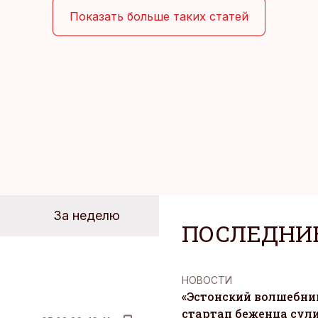
быть здесь и сейчас — без необходимости все органи
Показать больше таких статей
 отвечать самостоятельно.
За неделю
ПОСЛЕДНИ
НОВОСТИ
«Эстонский волшебник
стартап беженца сул