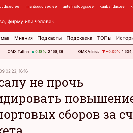
suudised.ee
finantsuudised.ee
aritehnoloogia.ee
kaubandus.ee
k
умаа
Мнения
Подкасты
Подсказка
ТОПы
Истор
OMX Tallinn
0,18
%
2 158,36
OMX Vilnius
−0,09
%
1 504,
09.02.23, 16:16
салу не прочь
идировать повышени
портовых сборов за сч
ета