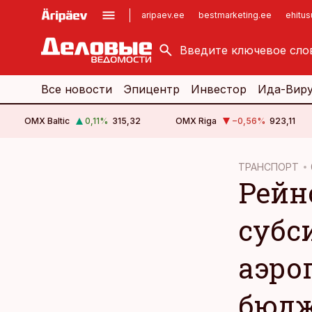
aripaev.ee
bestmarketing.ee
ehitu
kinnisvarauudised.ee
imelineajalugu.ee
logistikauudised.ee
imelineteadus.ee
Все новости
Эпицентр
Инвестор
Ида-Вир
OMX Baltic
0,11
%
315,32
OMX Riga
−0,56
%
923,11
cebook
ТРАНСПОРТ
Рейн
Twitter)
kedIn
субс
ail
аэро
k
бюдж