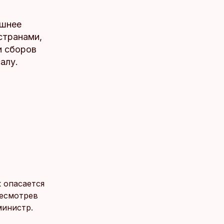
ешнее
странами,
и сборов
алу.
к опасается
ресмотрев
министр.