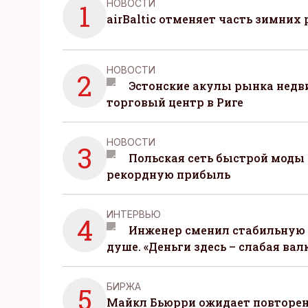
НОВОСТИ
1
airBaltic отменяет часть зимних 
НОВОСТИ
2
Эстонские акулы рынка нед
торговый центр в Риге
НОВОСТИ
3
Польская сеть быстрой моды 
рекордную прибыль
ИНТЕРВЬЮ
4
Инженер сменил стабильную 
душе. «Деньги здесь – слабая вал
БИРЖА
5
Майкл Бьюрри ожидает повторени