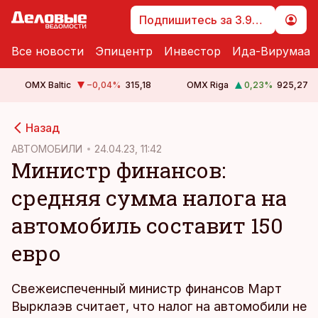
Подпишитесь за 3.99 €
Все новости
Эпицентр
Инвестор
Ида-Вирумаа
OMX Baltic
−0,04
%
315,18
OMX Riga
0,23
%
925,27
cebook
cebook
Назад
Twitter)
Twitter)
АВТОМОБИЛИ
24.04.23, 11:42
Министр финансов:
kedIn
kedIn
средняя сумма налога на
ail
ail
автомобиль составит 150
k
k
евро
Свежеиспеченный министр финансов Март
Вырклаэв считает, что налог на автомобили не