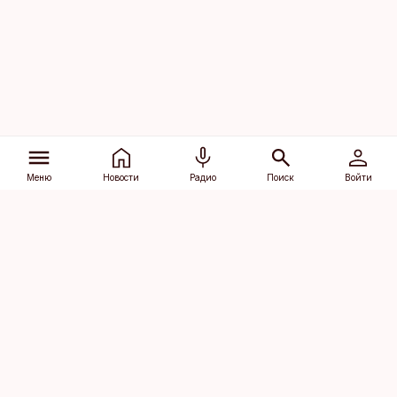
Меню
Новости
Радио
Поиск
Войти
Vana-Lõuna 39/1, 19094 Tallinn
(+372) 667 0111
dv@aripaev.ee