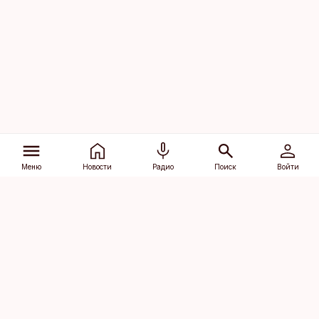
Меню
Новости
Радио
Поиск
Войти
Vana-Lõuna 39/1, 19094 Tallinn
(+372) 667 0111
dv@aripaev.ee