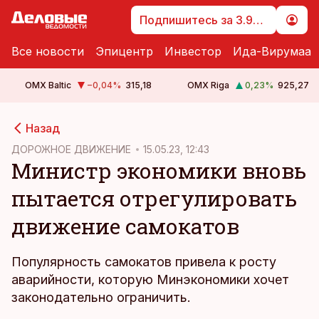
Подпишитесь за 3.99 €
Все новости
Эпицентр
Инвестор
Ида-Вирумаа
OMX Baltic
−0,04
%
315,18
OMX Riga
0,23
%
925,27
cebook
cebook
Назад
Twitter)
Twitter)
ДОРОЖНОЕ ДВИЖЕНИЕ
15.05.23, 12:43
Министр экономики вновь
kedIn
kedIn
пытается отрегулировать
ail
ail
движение самокатов
k
k
Популярность самокатов привела к росту
аварийности, которую Минэкономики хочет
законодательно ограничить.