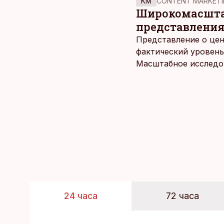
KM
CONTENT MARKETI
Широкомасштаб
представления
Представление о цен
фактический уровень
Масштабное исследов
уровня цен в крупне
24 часа
72 часа