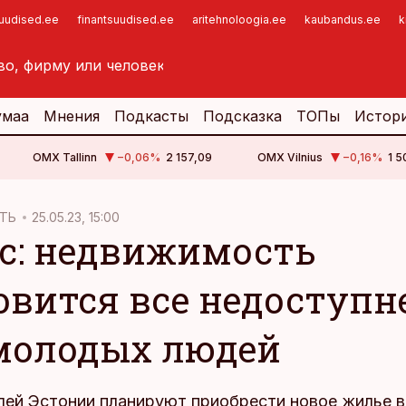
suudised.ee
finantsuudised.ee
aritehnoloogia.ee
kaubandus.ee
k
умаа
Мнения
Подкасты
Подсказка
ТОПы
Истор
OMX Tallinn
−0,06
%
2 157,09
OMX Vilnius
−0,16
%
1 5
ТЬ
25.05.23, 15:00
с: недвижимость
овится все недоступн
молодых людей
лей Эстонии планируют приобрести новое жилье в