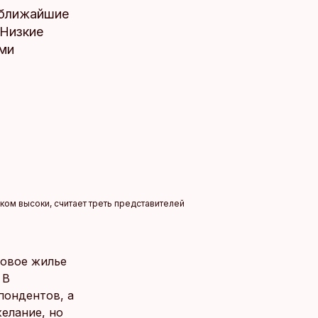
в ближайшие
 Низкие
ми
ком высоки, считает треть представителей
новое жилье
 В
пондентов, а
желание, но