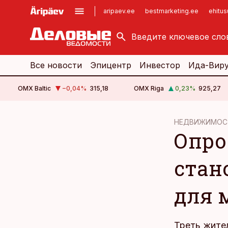
aripaev.ee
bestmarketing.ee
ehitu
kinnisvarauudised.ee
imelineajalugu.ee
logistikauudised.ee
imelineteadus.ee
Все новости
Эпицентр
Инвестор
Ида-Вир
OMX Baltic
−0,04
%
315,18
OMX Riga
0,23
%
925,27
cebook
НЕДВИЖИМОС
Опро
Twitter)
kedIn
стан
ail
для 
k
Треть жите