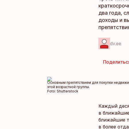
краткосрочн
два года, с
доходы и в
препятстви
dv.ee
Поделитьс
Основным препятствием для покупки недвижимо
этой возрастной группы.
Foto:
Shutterstock
Каждый деся
в ближайшие
ближайшие т
в более отда