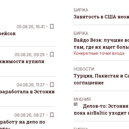
БИРЖА
Занятость в США нео
05.08.26, 16:41
рейсов
БИРЖА
Вайдо Веэк: лучшие в
там, где их ищет бол
Конкретные точки входа
05.08.26, 09:29
вижимости купили
НОВОСТИ
Турция, Пакистан и 
соглашение
04.08.26, 11:37
заработала в Эстонии
MНЕНИЯ
Делов-то: Эстония
пока airBaltic уходит 
06.08.26, 08:27
работу на дело по
юта»