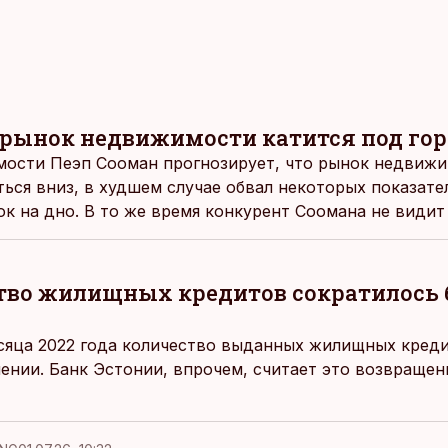
 рынок недвижимости катится под го
мости Пеэп Сооман прогнозирует, что рынок недвижи
ься вниз, в худшем случае обвал некоторых показат
к на дно. В то же время конкурент Соомана не види
о-белой.
тво жилищных кредитов сократилось 
сяца 2022 года количество выданных жилищных кред
ении. Банк Эстонии, впрочем, считает это возвраще