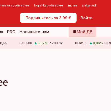
innisvarauudised.ee
logistikauudised.ee
mu.ee
palgauudised.ee
Самообслуживание
Подпишитесь за 3.99 €
Войти
ия
PRO
Напишите нам
Мой ДВ
01,55
S&P 500
0,37
%
7 738,82
DOW 30
0,06
%
53 9
ее