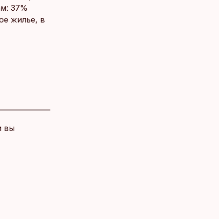
ам: 37%
ое жилье, в
и вы