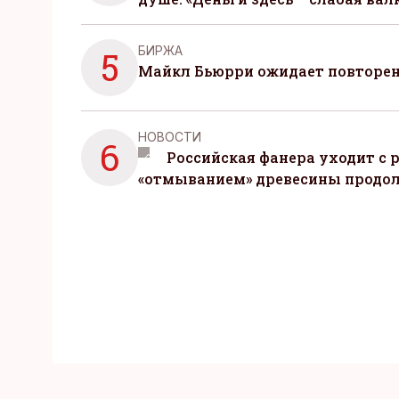
БИРЖА
5
Майкл Бьюрри ожидает повторени
НОВОСТИ
6
Российская фанера уходит с р
«отмыванием» древесины продо