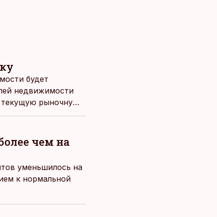
рку
мости будет
елей недвижимости
т текущую рыночную
более чем на
итов уменьшилось на
нием к нормальной