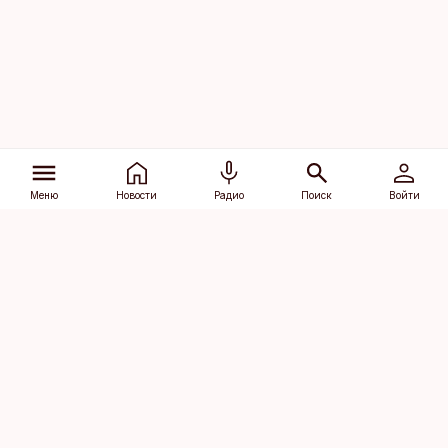
Меню
Новости
Радио
Поиск
Войти
Vana-Lõuna 39/1, 19094 Tallinn
(+372) 667 0111
dv@aripaev.ee
Подписаться
Об Äripäev