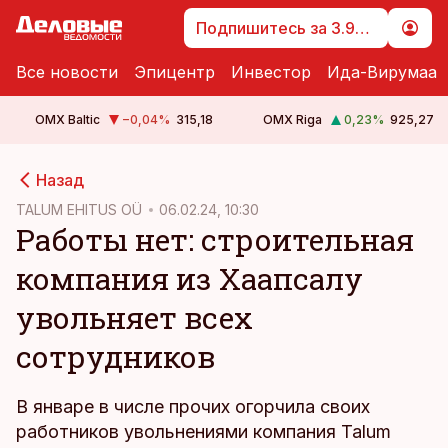
Подпишитесь за 3.99 €
Все новости
Эпицентр
Инвестор
Ида-Вирумаа
OMX Baltic
−0,04
%
315,18
OMX Riga
0,23
%
925,27
cebook
Назад
Twitter)
TALUM EHITUS OÜ
06.02.24, 10:30
Работы нет: строительная
kedIn
компания из Хаапсалу
ail
увольняет всех
k
сотрудников
В январе в числе прочих огорчила своих
работников увольнениями компания Talum