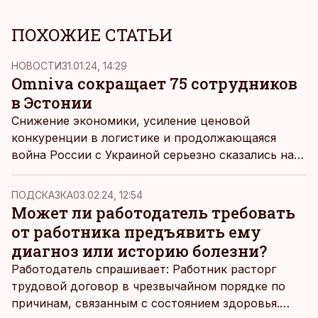
ПОХОЖИЕ СТАТЬИ
НОВОСТИ
31.01.24, 14:29
Omniva сокращает 75 сотрудников
в Эстонии
Снижение экономики, усиление ценовой
конкуренции в логистике и продолжающаяся
война России с Украиной серьезно сказались на
результатах компании Omniva в 2023 году. Чтобы
улучшить их, компании необходимо сократить
ПОДСКАЗКА
03.02.24, 12:54
расходы и, следовательно, количество
Может ли работодатель требовать
сотрудников. Для этого начат процесс
от работника предъявить ему
коллективного увольнения, сообщила Omniva.
диагноз или историю болезни?
Работодатель спрашивает: Работник расторг
трудовой договор в чрезвычайном порядке по
причинам, связанным с состоянием здоровья.