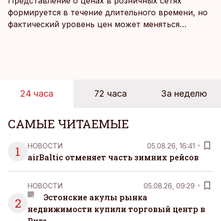
Представление о ценах в розничных сетях
формируется в течение длительного времени, но
фактический уровень цен может меняться
быстрее, чем устоявшийся имидж сетей
магазинов. Масштабное исследование цен,
проведенное в апреле, проливает свет на
реальную картину уровня цен в крупнейших
розничных сетях Эстонии.
24 часа
72 часа
За неделю
САМЫЕ ЧИТАЕМЫЕ
НОВОСТИ
05.08.26, 16:41
1
airBaltic отменяет часть зимних рейсов
НОВОСТИ
05.08.26, 09:29
Эстонские акулы рынка
2
недвижимости купили торговый центр в
Риге