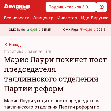
Подпишитесь за 3.99 €
Все новости
Эпицентр
Инвестор
Ида-Вирумаа
OMX Baltic
0,05
%
315,15
OMX Riga
−0,29
%
925,6
cebook
Назад
Twitter)
ПОЛИТИКА
04.06.26, 11:01
Марис Лаури покинет пост
kedIn
председателя
ail
таллиннского отделения
k
Партии реформ
Марис Лаури уходит с поста председателя
таллиннского отделения Партии реформ по