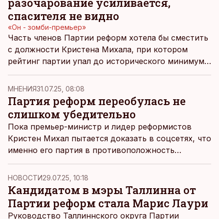
разочарование усиливается,
спасителя не видно
«Он - зомби-премьер»
Часть членов Партии реформ хотела бы сместить
с должности Кристена Михала, при котором
рейтинг партии упал до исторического минимума.
Сейчас идет напряженная работа по спасению
выборов.
MНЕНИЯ
31.07.25, 08:08
Партия реформ переобулась не
слишком убедительно
Пока премьер-министр и лидер реформистов
Кристен Михал пытается доказать в соцсетях, что
именно его партия в противоположность
«Отечеству» не желает иметь никаких дел с
центристами, поддержка Партии реформ
НОВОСТИ
29.07.25, 10:18
продолжает свободное падение, а председатель
Кандидатом в мэры Таллинна от
лидирующего в рейтингах «Отечества» Урмас
Партии реформ стала Марис Лаури
Рейнсалу вновь призывает к досрочным выборам,
Руководство Таллиннского округа Партии