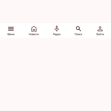
Меню
Новости
Радио
Поиск
Войти
Vana-Lõuna 39/1, 19094 Tallinn
(+372) 667 0111
dv@aripaev.ee
Подписаться
Об Äripäev
Реклама
Контакт