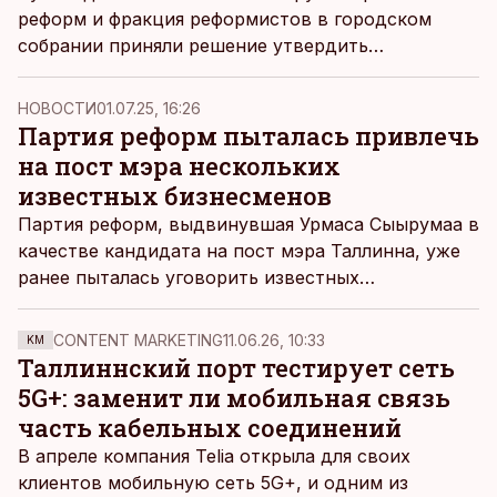
пишет политический обозреватель ДВ Эльконд
реформ и фракция реформистов в городском
Либман.
собрании приняли решение утвердить
кандидатом в мэры заместителя председателя
партии и члена Рийгикогу Марис Лаури.
НОВОСТИ
01.07.25, 16:26
Партия реформ пыталась привлечь
на пост мэра нескольких
известных бизнесменов
Партия реформ, выдвинувшая Урмаса Сыырумаа в
качестве кандидата на пост мэра Таллинна, уже
ранее пыталась уговорить известных
предпринимателей стать ее представителями в
столице, но не все из них находят эту должность
CONTENT MARKETING
11.06.26, 10:33
KM
привлекательной.
Таллиннский порт тестирует сеть
5G+: заменит ли мобильная связь
часть кабельных соединений
В апреле компания Telia открыла для своих
клиентов мобильную сеть 5G+, и одним из