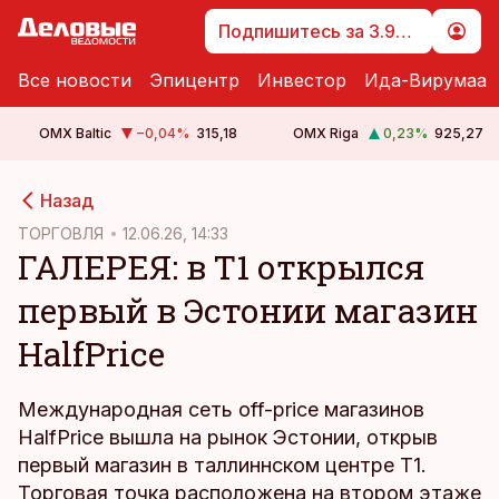
Подпишитесь за 3.99 €
Все новости
Эпицентр
Инвестор
Ида-Вирумаа
OMX Baltic
−0,04
%
315,18
OMX Riga
0,23
%
925,27
cebook
Назад
Twitter)
ТОРГОВЛЯ
12.06.26, 14:33
ГАЛЕРЕЯ: в T1 открылся
kedIn
первый в Эстонии магазин
ail
HalfPrice
k
Международная сеть off-price магазинов
HalfPrice вышла на рынок Эстонии, открыв
первый магазин в таллиннском центре T1.
Торговая точка расположена на втором этаже