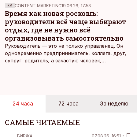
CONTENT MARKETING
19.06.26, 17:58
KM
Время как новая роскошь:
руководители всё чаще выбирают
отдых, где не нужно всё
организовывать самостоятельно
Руководитель — это не только управленец. Он
одновременно предприниматель, коллега, друг,
супруг, родитель, а зачастую человек,
совмещающий еще множество других ролей.
Рабочие дни наполнены решениями,
ответственностью, встречами и бесконечным
потоком информации, и даже в свободное время
эти роли часто продолжают сопровождать
24 часа
72 часа
За неделю
человека. Поэтому от отдыха все чаще ждут не
множества занятий или вариантов выбора. Все
чаще люди ищут возможность просто быть здесь
САМЫЕ ЧИТАЕМЫЕ
и сейчас — без необходимости все
организовывать, планировать и за все отвечать
БИРЖА
07.08.26, 16:51