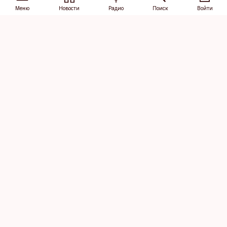
Меню
Новости
Радио
Поиск
Войти
Vana-Lõuna 39/1, 19094 Tallinn
(+372) 667 0111
dv@aripaev.ee
Подписаться
Об Äripäev
Реклама
Контакт
Права на
Кодекс журналистской
использование
этики
контента
Общие условия
Политика
конфиденциальности