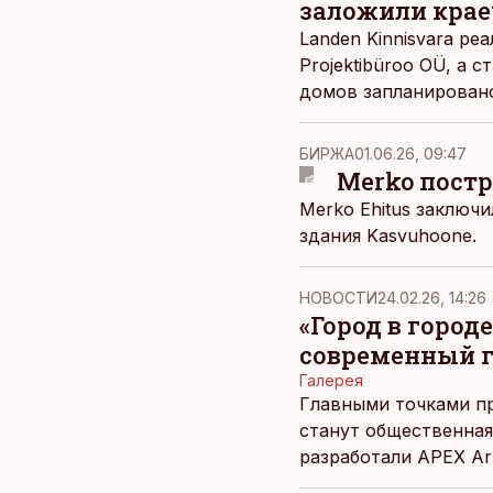
заложили кра
Landen Kinnisvara ре
Projektibüroo OÜ, а 
домов запланировано
БИРЖА
01.06.26, 09:47
Merko постр
Merko Ehitus заключ
здания Kasvuhoone.
НОВОСТИ
24.02.26, 14:26
«Город в город
современный г
Галерея
Главными точками пр
станут общественная
разработали APEX Arhi