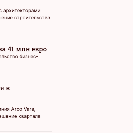
 с архитекторами
ршение строительства
а 41 млн евро
ельство бизнес-
я в
ния Arco Vara,
решение квартала