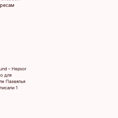
дресам
und – Hepsor
ро для
ле Паэвялья
писали 1