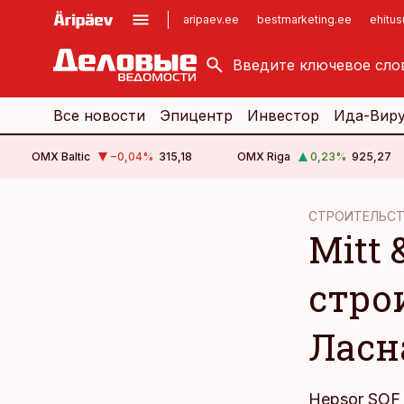
aripaev.ee
bestmarketing.ee
ehitu
kinnisvarauudised.ee
imelineajalugu.ee
logistikauudised.ee
imelineteadus.ee
Все новости
Эпицентр
Инвестор
Ида-Вир
OMX Baltic
−0,04
%
315,18
OMX Riga
0,23
%
925,27
cebook
СТРОИТЕЛЬС
Mitt 
Twitter)
kedIn
стро
ail
Ласн
k
Hepsor SOF 