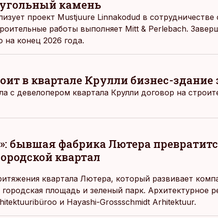
еугольный камень
ализует проект Mustjuure Linnakodud в сотрудничестве
строительные работы выполняет Mitt & Perlebach. Заве
 на конец 2026 года.
оит в квартале Крулли бизнес-здание з
ила с девелопером квартала Крулли договор на строит
е»: бывшая фабрика Лютера превратитс
ородской квартал
итяжения квартала Лютера, который развивает компа
 городская площадь и зеленый парк. Архитектурное 
tektuuribüroo и Hayashi-Grossschmidt Arhitektuur.