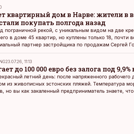
0
ет квартирный дом в Нарве: жители в в
стали покупать полгода назад
 пограничной рекой, с уникальным видом на две кре
сего в доме 45 квартир, но куплены только 18, почти в
иальный партнер застройщика по продажам Сергей Го
для Нарвы проект имеет свою целевую аудиторию – и
NG
23.07.26, 11:13
ает до 100 000 евро без залога под 9,9% 
екрасный летний день: после напряженного рабочего д
ом из живописных эстонских пляжей. Температура мо
ов, но вы как закаленный предприниматель знаете, чт
раздумий бросаетесь в воду.