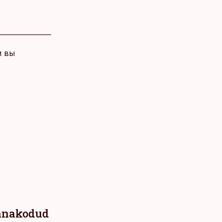
и вы
innakodud