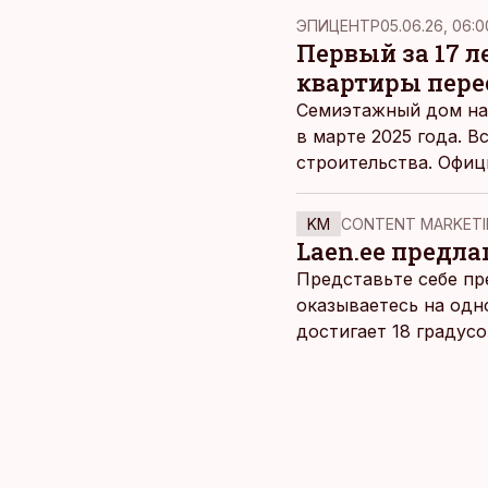
ЭПИЦЕНТР
05.06.26, 06:0
Первый за 17 л
квартиры пере
Семиэтажный дом над
в марте 2025 года. В
строительства. Офиц
этот специфический 
исчерпана.
KM
CONTENT MARKETI
Laen.ee предлаг
Представьте себе пр
оказываетесь на одн
достигает 18 градус
берет, и без долгих 