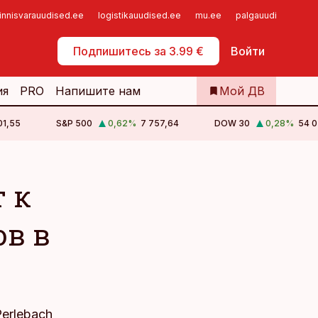
innisvarauudised.ee
logistikauudised.ee
mu.ee
palgauudised.ee
Самообслуживание
Подпишитесь за 3.99 €
Войти
ия
PRO
Напишите нам
Мой ДВ
01,55
S&P 500
0,62
%
7 757,64
DOW 30
0,28
%
54 0
т к
ов в
erlebach