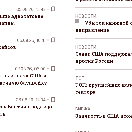
05.08.26, 15:43
шие адвокатские
НОВОСТИ
Убыток книжной с
денды
направление
05.08.26, 16:41
рейсов
НОВОСТИ
Сенат США поддержал
против России
07.08.26, 06:00
ыль в глаза США и
ТОП
 вечную батарейку
ТОП: крупнейшие на
сектора
06.08.26, 17:34
о в Балтии продавца
БИРЖА
тв
Занятость в США нео