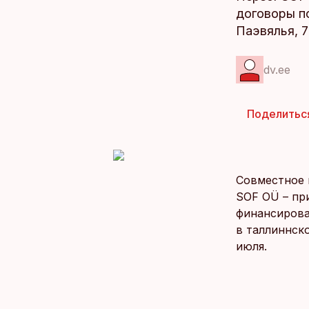
договоры п
Паэвялья, 7
dv.ee
Поделитьс
Совместное п
SOF OÜ – при
финансирова
в таллиннск
июля.