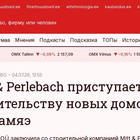
suudised.ee
finantsuudised.ee
aritehnoloogia.ee
kaubandus.ee
k
умаа
Мнения
Подкасты
Подсказка
ТОПы
Истор
OMX Tallinn
−0,06
%
2 157,09
OMX Vilnius
−0,16
%
1 5
ТВО
04.07.26, 12:55
& Perlebach приступае
ительству новых дом
амяэ
OÜ заключила со строительной компанией Mitt & P