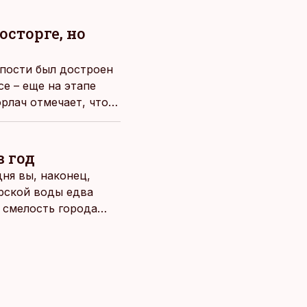
осторге, но
пости был достроен
се – еще на этапе
рлач отмечает, что
, похоже, она
в год
ня вы, наконец,
рской воды едва
о смелость города