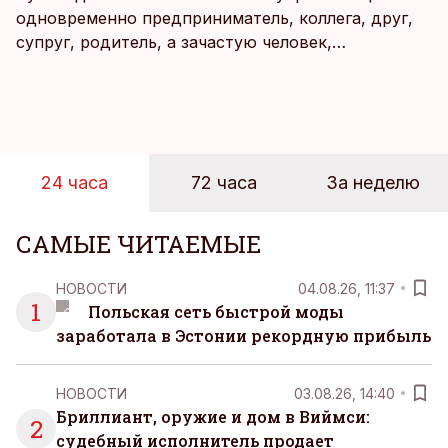
одновременно предприниматель, коллега, друг,
супруг, родитель, а зачастую человек,
совмещающий еще множество других ролей.
Рабочие дни наполнены решениями,
ответственностью, встречами и бесконечным
потоком информации, и даже в свободное время
эти роли часто продолжают сопровождать
24 часа
72 часа
За неделю
человека. Поэтому от отдыха все чаще ждут не
множества занятий или вариантов выбора. Все
чаще люди ищут возможность просто быть здесь
САМЫЕ ЧИТАЕМЫЕ
и сейчас — без необходимости все
организовывать, планировать и за все отвечать
НОВОСТИ
04.08.26, 11:37
самостоятельно.
1
Польская сеть быстрой моды
заработала в Эстонии рекордную прибыль
НОВОСТИ
03.08.26, 14:40
Бриллиант, оружие и дом в Виймси:
2
судебный исполнитель продает