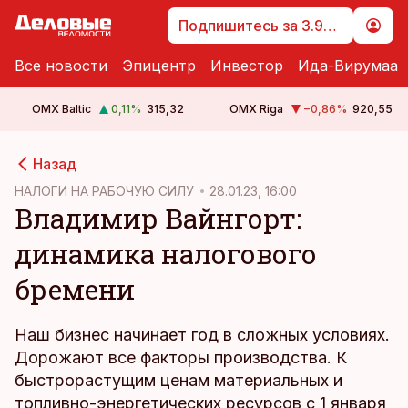
Подпишитесь за 3.99 €
Все новости
Эпицентр
Инвестор
Ида-Вирумаа
OMX Baltic
0,11
%
315,32
OMX Riga
−0,86
%
920,55
cebook
Назад
Twitter)
НАЛОГИ НА РАБОЧУЮ СИЛУ
28.01.23, 16:00
Владимир Вайнгорт:
kedIn
динамика налогового
ail
бремени
k
Наш бизнес начинает год в сложных условиях.
Дорожают все факторы производства. К
быстрорастущим ценам материальных и
топливно-энергетических ресурсов с 1 января