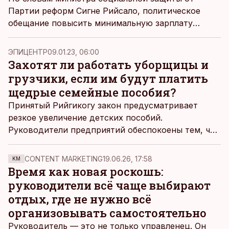
Партии реформ Сигне Рийсало, политическое
обещание повысить минимальную зарплату
ничего не стоит, поскольку она вырастет и без
того, заявила она в передаче «Poliitikute töölaud».
ЭПИЦЕНТР
09.01.23, 06:00
Захотят ли работать уборщицы и
грузчики, если им будут платить
щедрые семейные пособия?
Принятый Рийгикогу закон предусматривает
резкое увеличение детских пособий.
Руководители предприятий обеспокоены тем, что
желающих выполнять относительно простую и
низкооплачиваемую работу теперь окажется еще
CONTENT MARKETING
19.06.26, 17:58
KM
меньше, чем раньше.
Время как новая роскошь:
руководители всё чаще выбирают
отдых, где не нужно всё
организовывать самостоятельно
Руководитель — это не только управленец. Он