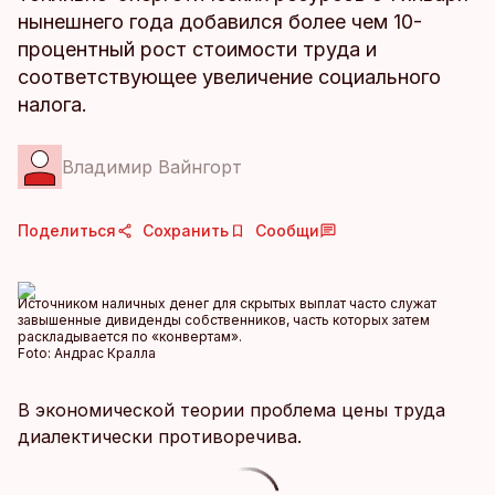
нынешнего года добавился более чем 10-
процентный рост стоимости труда и
соответствующее увеличение социального
налога.
Владимир Вайнгорт
Поделиться
Сохранить
Сообщи
Источником наличных денег для скрытых выплат часто служат
завышенные дивиденды собственников, часть которых затем
раскладывается по «конвертам».
Foto:
Андрас Кралла
В экономической теории проблема цены труда
диалектически противоречива.