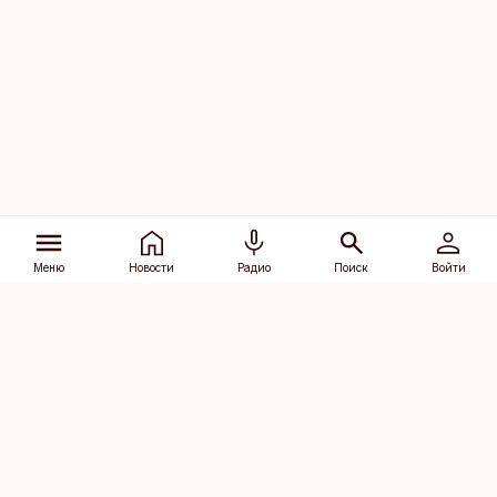
Меню
Новости
Радио
Поиск
Войти
Vana-Lõuna 39/1, 19094 Tallinn
(+372) 667 0111
dv@aripaev.ee