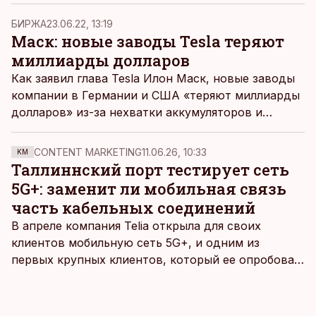
БИРЖА
23.06.22, 13:19
Маск: новые заводы Tesla теряют
миллиарды долларов
Как заявил глава Tesla Илон Маск, новые заводы
компании в Германии и США «теряют миллиарды
долларов» из-за нехватки аккумуляторов и
перебоев с поставками в Китае.
CONTENT MARKETING
11.06.26, 10:33
KM
Таллиннский порт тестирует сеть
5G+: заменит ли мобильная связь
часть кабельных соединений
В апреле компания Telia открыла для своих
клиентов мобильную сеть 5G+, и одним из
первых крупных клиентов, который ее опробовал,
стал Таллиннский порт, который тестировал
новую технологию в условиях портовой
инфраструктуры.