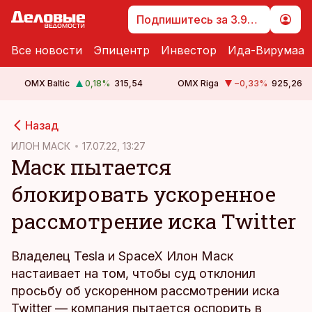
Подпишитесь за 3.99 €
Все новости
Эпицентр
Инвестор
Ида-Вирумаа
OMX Baltic
0,18
%
315,54
OMX Riga
−0,33
%
925,26
cebook
Назад
Twitter)
ИЛОН МАСК
17.07.22, 13:27
Маск пытается
kedIn
блокировать ускоренное
ail
рассмотрение иска Twitter
k
Владелец Tesla и SpaceX Илон Маск
настаивает на том, чтобы суд отклонил
просьбу об ускоренном рассмотрении иска
Twitter — компания пытается оспорить в