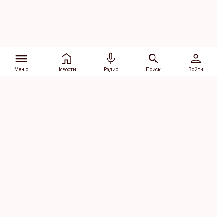
Меню
Новости
Радио
Поиск
Войти
Vana-Lõuna 39/1, 19094 Tallinn
(+372) 667 0111
dv@aripaev.ee
Подписаться
Об Äripäev
Реклама
Контакт