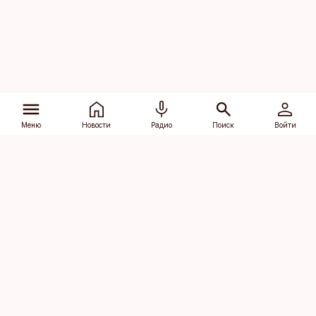
Меню
Новости
Радио
Поиск
Войти
Vana-Lõuna 39/1, 19094 Tallinn
(+372) 667 0111
dv@aripaev.ee
Подписаться
Об Äripäev