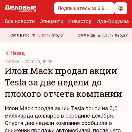
Подпишитесь за 3.99 €
Все новости
Эпицентр
Инвестор
Ида-Вирумаа
OMX Baltic
−0,04
%
315,18
OMX Riga
0,23
%
925,27
cebook
Назад
Twitter)
БИРЖА
20.01.23, 16:05
Илон Маск продал акции
kedIn
Tesla за две недели до
ail
плохого отчета компании
k
Илон Маск продал акции Tesla почти на 3,6
миллиарда долларов в середине декабря.
Спустя две недели компания сообщила о
снижении продажи автомобилей, после чего