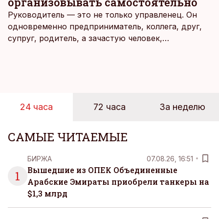
организовывать самостоятельно
Руководитель — это не только управленец. Он
одновременно предприниматель, коллега, друг,
супруг, родитель, а зачастую человек,
совмещающий еще множество других ролей.
Рабочие дни наполнены решениями,
ответственностью, встречами и бесконечным
потоком информации, и даже в свободное время
эти роли часто продолжают сопровождать
24 часа
72 часа
За неделю
человека. Поэтому от отдыха все чаще ждут не
множества занятий или вариантов выбора. Все
чаще люди ищут возможность просто быть здесь
САМЫЕ ЧИТАЕМЫЕ
и сейчас — без необходимости все
организовывать, планировать и за все отвечать
БИРЖА
07.08.26, 16:51
самостоятельно.
Вышедшие из ОПЕК Объединенные
1
Арабские Эмираты приобрели танкеры на
$1,3 млрд