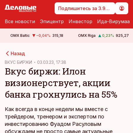
Подпишитесь за 3.99 €
Все новости
Эпицентр
Инвестор
Ида-Вирумаа
OMX Baltic
−0,04
%
315,18
OMX Riga
0,23
%
925,27
cebook
cebook
Назад
Twitter)
Twitter)
ВКУС БИРЖИ
03.03.23, 17:38
Вкус биржи: Илон
kedIn
kedIn
визионерствует, акции
ail
ail
банка грохнулись на 55%
k
k
Как всегда в конце недели мы вместе с
трейдером, тренером и экспертом по
инвестированию Фуадом Расуловым
обсуждаем не просто самые актуальные