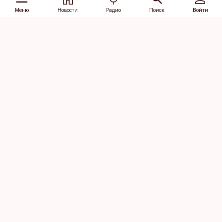
Меню
Новости
Радио
Поиск
Войти
Vana-Lõuna 39/1, 19094 Tallinn
(+372) 667 0111
dv@aripaev.ee
Подписаться
Об Äripäev
Реклама
Контакт
Права на
Кодекс журналистской
использование
этики
контента
Общие условия
Политика