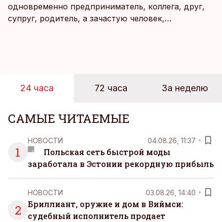
одновременно предприниматель, коллега, друг,
супруг, родитель, а зачастую человек,
совмещающий еще множество других ролей.
Рабочие дни наполнены решениями,
ответственностью, встречами и бесконечным
потоком информации, и даже в свободное время
эти роли часто продолжают сопровождать
24 часа
72 часа
За неделю
человека. Поэтому от отдыха все чаще ждут не
множества занятий или вариантов выбора. Все
чаще люди ищут возможность просто быть здесь
САМЫЕ ЧИТАЕМЫЕ
и сейчас — без необходимости все
организовывать, планировать и за все отвечать
НОВОСТИ
04.08.26, 11:37
самостоятельно.
1
Польская сеть быстрой моды
заработала в Эстонии рекордную прибыль
НОВОСТИ
03.08.26, 14:40
Бриллиант, оружие и дом в Виймси:
2
судебный исполнитель продает