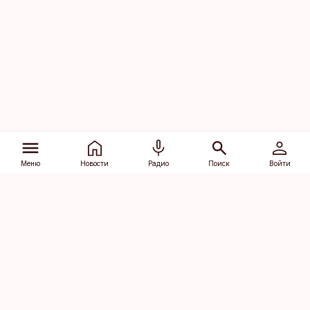
Меню
Новости
Радио
Поиск
Войти
Vana-Lõuna 39/1, 19094 Tallinn
(+372) 667 0111
dv@aripaev.ee