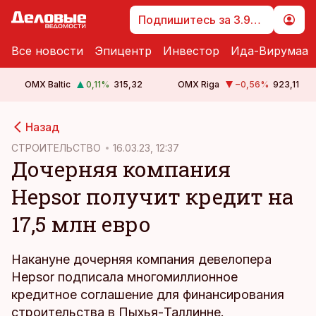
Подпишитесь за 3.99 €
Все новости
Эпицентр
Инвестор
Ида-Вирумаа
OMX Baltic
0,11
%
315,32
OMX Riga
−0,56
%
923,11
cebook
Назад
Twitter)
СТРОИТЕЛЬСТВО
16.03.23, 12:37
Дочерняя компания
kedIn
Hepsor получит кредит на
ail
17,5 млн евро
k
Накануне дочерняя компания девелопера
Hepsor подписала многомиллионное
кредитное соглашение для финансирования
строительства в Пыхья-Таллинне.