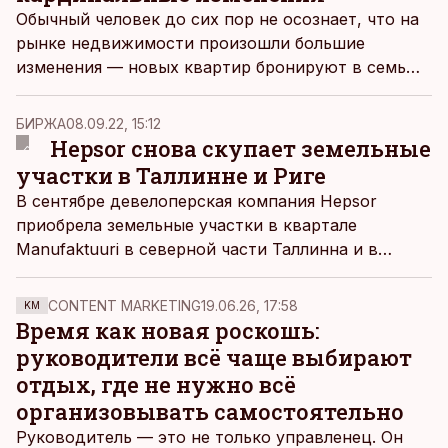
Обычный человек до сих пор не осознает, что на
рынке недвижимости произошли большие
изменения — новых квартир бронируют в семь
раз меньше, чем два года назад, сказал член
правления Avaare Kinnisvara Калев Казе.
БИРЖА
08.09.22, 15:12
Hepsor снова скупает земельные
участки в Таллинне и Риге
В сентябре девелоперская компания Hepsor
приобрела земельные участки в квартале
Manufaktuuri в северной части Таллинна и в
районе Иманта в Риге.
CONTENT MARKETING
19.06.26, 17:58
KM
Время как новая роскошь:
руководители всё чаще выбирают
отдых, где не нужно всё
организовывать самостоятельно
Руководитель — это не только управленец. Он