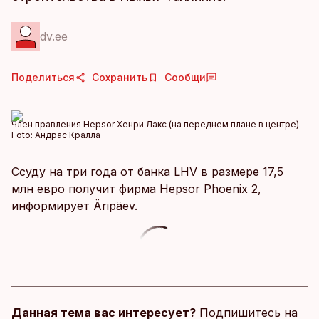
dv.ee
Поделиться
Сохранить
Сообщи
Член правления Hepsor Хенри Лакс (на переднем плане в центре).
Foto:
Андрас Кралла
Ссуду на три года от банка LHV в размере 17,5
млн евро получит фирма Hepsor Phoenix 2,
информирует Äripäev
.
Данная тема вас интересует?
Подпишитесь на