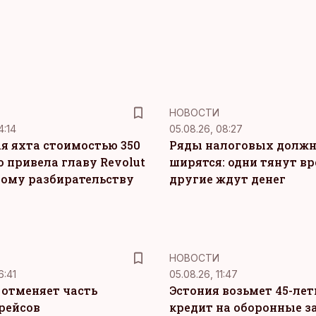
НОВОСТИ
4:14
05.08.26, 08:27
я яхта стоимостью 350
Ряды налоговых долж
о привела главу Revolut
ширятся: одни тянут вр
ному разбирательству
другие ждут денег
НОВОСТИ
6:41
05.08.26, 11:47
c отменяет часть
Эстония возьмет 45-ле
рейсов
кредит на оборонные з