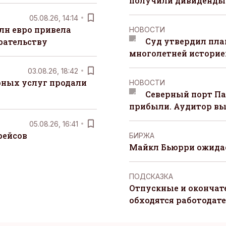
получили дивиденды 
05.08.26, 14:14
лн евро привела
НОВОСТИ
Суд утвердил пла
рательству
многолетней историей
03.08.26, 18:42
рных услуг продали
НОВОСТИ
Северный порт П
прибыли. Аудитор вы
05.08.26, 16:41
рейсов
БИРЖА
Майкл Бьюрри ожидае
ПОДСКАЗКА
Отпускные и окончат
обходятся работодат