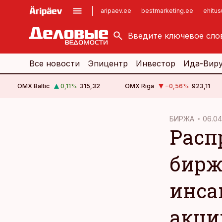
aripaev.ee
bestmarketing.ee
ehitu
kinnisvarauudised.ee
imelineajalugu.ee
logistikauudised.ee
imelineteadus.ee
Все новости
Эпицентр
Инвестор
Ида-Вир
OMX Baltic
0,11
%
315,32
OMX Riga
−0,56
%
923,11
cebook
БИРЖА
06.04
Расп
Twitter)
kedIn
бирж
ail
инса
k
акци