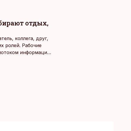
ыбирают отдых,
ель, коллега, друг,
х ролей. Рабочие
потоком информации,
века. Поэтому от
чаще люди ищут
зовывать,