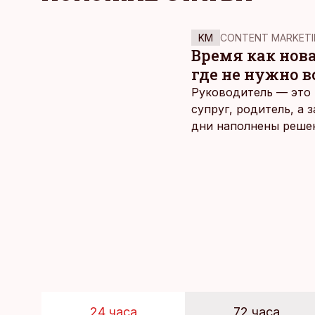
KM
CONTENT MARKETI
Время как нов
где не нужно 
Руководитель — это 
супруг, родитель, а
дни наполнены реше
и даже в свободное 
отдыха все чаще жду
возможность просто 
планировать и за все
24 часа
72 часа