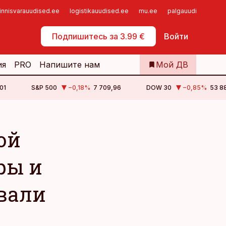
innisvarauudised.ee
logistikauudised.ee
mu.ee
palgauudised.ee
Самообслуживание
Подпишитесь за 3.99 €
Войти
ия
PRO
Напишите нам
Мой ДВ
01
S&P 500
−0,18
%
7 709,96
DOW 30
−0,85
%
53 88
ой
ры и
вали