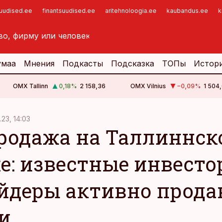
suudised.ee
finantsuudised.ee
aritehnoloogia.ee
kaubandus.ee
k
умаа
Мнения
Подкасты
Подсказка
ТОПы
Истор
OMX Tallinn
0,18
%
2 158,36
OMX Vilnius
−0,09
%
1 504,
.23, 14:03
родажа на Таллиннск
е: известные инвесто
йдеры активно прода
и