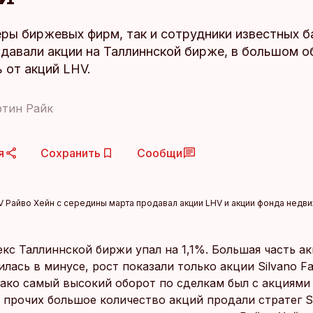
еры биржевых фирм, так и сотрудники известных б
одавали акции на Таллиннской бирже, в большом 
 от акций LHV.
ртин Райк
я
Сохранить
Сообщи
 Райво Хейн с середины марта продавал акции LHV и акции фонда недвиж
екс Таллиннской биржи упал на 1,1%. Большая часть а
лась в минусе, рост показали только акции Silvano F
днако самый высокий оборот по сделкам был с акциями 
и прочих большое количество акций продали стратег 