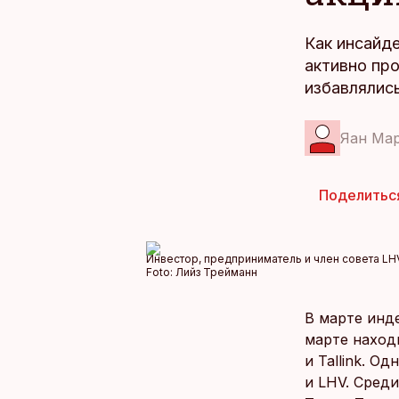
Как инсайд
активно пр
избавлялись
Яан Ма
Поделитьс
Инвестор, предприниматель и член совета LHV
Foto:
Лийз Трейманн
В марте инд
марте находи
и Tallink. О
и LHV. Сред