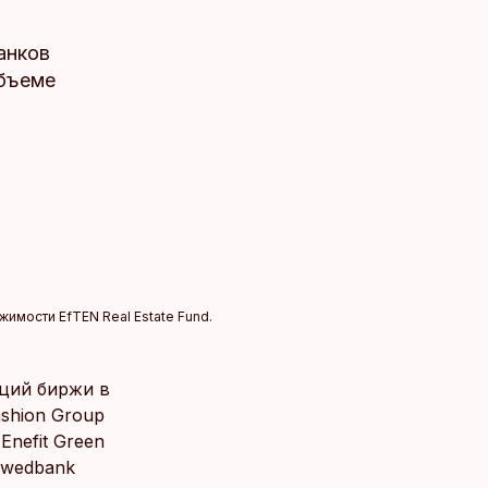
анков
объеме
имости EfTEN Real Estate Fund.
кций биржи в
ashion Group
Enefit Green
Swedbank