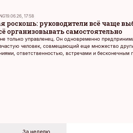
NG
19.06.26, 17:58
ая роскошь: руководители всё чаще в
всё организовывать самостоятельно
не только управленец. Он одновременно предпринимат
 зачастую человек, совмещающий еще множество други
ниями, ответственностью, встречами и бесконечным 
время эти роли часто продолжают сопровождать чело
т не множества занятий или вариантов выбора. Все 
быть здесь и сейчас — без необходимости все органи
 отвечать самостоятельно.
За неделю