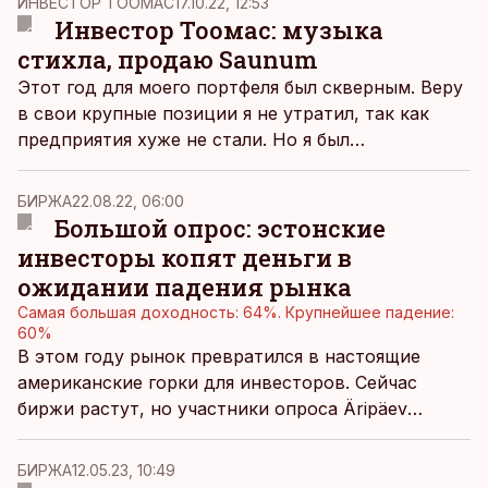
ИНВЕСТОР ТООМАС
17.10.22, 12:53
Инвестор Тоомас: музыка
стихла, продаю Saunum
Этот год для моего портфеля был скверным. Веру
в свои крупные позиции я не утратил, так как
предприятия хуже не стали. Но я был
недостаточно внимательным в отношении своих
мелких позиций.
БИРЖА
22.08.22, 06:00
Большой опрос: эстонские
инвесторы копят деньги в
ожидании падения рынка
Самая большая доходность: 64%. Крупнейшее падение:
60%
В этом году рынок превратился в настоящие
американские горки для инвесторов. Сейчас
биржи растут, но участники опроса Äripäev
уверены, что это ненадолго и скоро следует
ждать падения. Кроме того, инвесторы
БИРЖА
12.05.23, 10:49
рассказали, куда сейчас вкладывают деньги и что