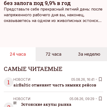
без залога под 9,9% в год
Представьте себе прекрасный летний день: после
напряженного рабочего дня вы, наконец,
оказываетесь на одном из живописных эстонских
пляжей. Температура морской воды едва
достигает 18 градусов, но вы как закаленный
предприниматель знаете, что смелость города
берет, и без долгих раздумий бросаетесь в воду.
24 часа
72 часа
За неделю
САМЫЕ ЧИТАЕМЫЕ
НОВОСТИ
05.08.26, 16:41
1
airBaltic отменяет часть зимних рейсов
НОВОСТИ
05.08.26, 09:29
Эстонские акулы рынка