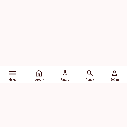
Меню
Новости
Радио
Поиск
Войти
Vana-Lõuna 39/1, 19094 Tallinn
(+372) 667 0111