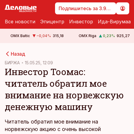
Подпишитесь за 3.99 €
Все новости
Эпицентр
Инвестор
Ида-Вирумаа
OMX Baltic
−0,04
%
315,18
OMX Riga
0,23
%
925,27
cebook
Назад
Twitter)
БИРЖА
15.05.25, 12:09
Инвестор Тоомас:
kedIn
читатель обратил мое
ail
внимание на норвежскую
k
денежную машину
Читатель обратил мое внимание на
норвежскую акцию с очень высокой