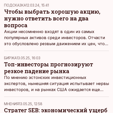
ПОДСКАЗКА
12.03.24, 15:41
Чтобы выбрать хорошую акцию,
нужно ответить всего на два
вопроса
Акции несомненно входят в один из самых
популярных активов среди инвесторов. Отчасти
это обусловлено резвым движением их цен, что
может создавать впечатление быстрого и легкого
обогащения на рынке акций. Но спешу вас
БИРЖА
13.05.25, 16:03
разочаровать: относиться к бирже как к казино –
Топ-инвесторы прогнозируют
себе дороже, пишет биржевой редактор Дмитрий
резкое падение рынка
Фефилов.
По мнению эстонских инвестиционных
экспертов, нынешняя ситуация испытывает нервы
инвесторов, и на рынках США ожидается еще
немало суматохи.
MНЕНИЯ
13.05.25, 12:58
Стратег SEB: экономический ущерб