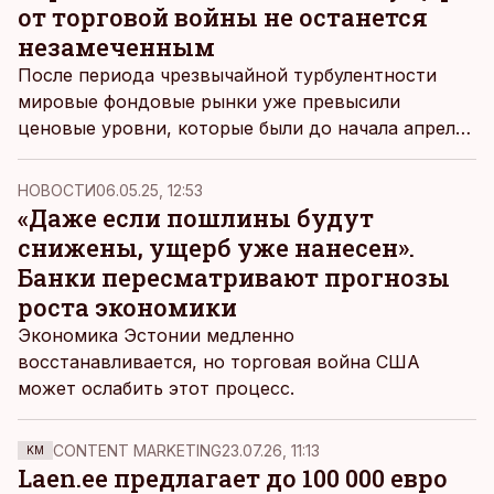
от торговой войны не останется
незамеченным
После периода чрезвычайной турбулентности
мировые фондовые рынки уже превысили
ценовые уровни, которые были до начала апреля.
Успокаивающие политические сигналы из США
могут еще больше повысить аппетит к риску в
НОВОСТИ
06.05.25, 12:53
ближайшей перспективе, но торговая война уже
«Даже если пошлины будут
нанесла свой урон мировой экономике. Скорее
снижены, ущерб уже нанесен».
всего, пройдет несколько месяцев, прежде чем
Банки пересматривают прогнозы
станет ясно, смогут ли США избежать рецессии,
роста экономики
пишет стратег приватного банкинга SEB Сандер
Экономика Эстонии медленно
Данил.
восстанавливается, но торговая война США
может ослабить этот процесс.
CONTENT MARKETING
23.07.26, 11:13
KM
Laen.ee предлагает до 100 000 евро