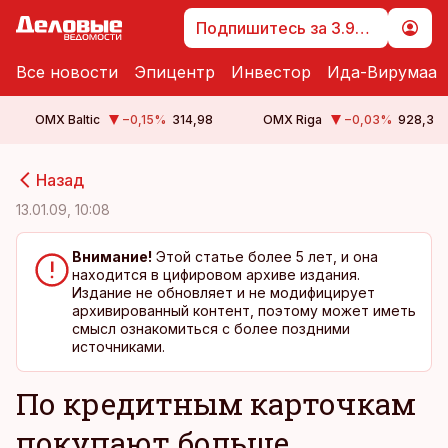
Подпишитесь за 3.99 €
Все новости
Эпицентр
Инвестор
Ида-Вирумаа
OMX Baltic
−0,15
%
314,98
OMX Riga
−0,03
%
928,3
cebook
cebook
Назад
Twitter)
Twitter)
13.01.09, 10:08
kedIn
kedIn
Внимание!
Этой статье более 5 лет, и она
находится в цифировом архиве издания.
ail
ail
Издание не обновляет и не модифицирует
архивированный контент, поэтому может иметь
k
k
смысл ознакомиться с более поздними
источниками.
По кредитным карточкам
покупают больше