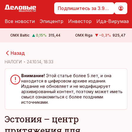
Подпишитесь за 3.99 €
Все новости
Эпицентр
Инвестор
Ида-Вирумаа
OMX Baltic
0,15
%
315,44
OMX Riga
−0,3
%
925,47
cebook
cebook
Назад
Twitter)
Twitter)
НАЛОГИ
24.10.14, 18:33
kedIn
kedIn
Внимание!
Этой статье более 5 лет, и она
находится в цифировом архиве издания.
ail
ail
Издание не обновляет и не модифицирует
архивированный контент, поэтому может иметь
k
k
смысл ознакомиться с более поздними
источниками.
Эстония – центр
притяжения для