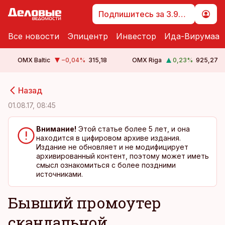
Подпишитесь за 3.99 €
Все новости
Эпицентр
Инвестор
Ида-Вирумаа
OMX Baltic
−0,04
%
315,18
OMX Riga
0,23
%
925,27
cebook
cebook
Назад
Twitter)
Twitter)
01.08.17, 08:45
kedIn
kedIn
Внимание!
Этой статье более 5 лет, и она
находится в цифировом архиве издания.
ail
ail
Издание не обновляет и не модифицирует
архивированный контент, поэтому может иметь
k
k
смысл ознакомиться с более поздними
источниками.
Бывший промоутер
скандальной