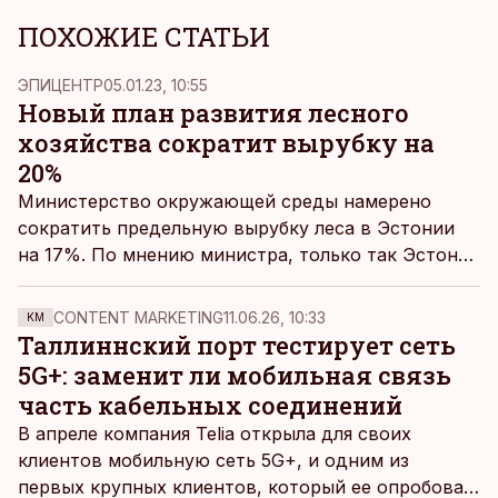
ПОХОЖИЕ СТАТЬИ
ЭПИЦЕНТР
05.01.23, 10:55
Новый план развития лесного
хозяйства сократит вырубку на
20%
Министерство окружающей среды намерено
сократить предельную вырубку леса в Эстонии
на 17%. По мнению министра, только так Эстония
сможет достичь своих климатических целей. Viru
Keemia Grupp утверждает, что отменит
CONTENT MARKETING
11.06.26, 10:33
KM
строительство завода, если это ограничение
Таллиннский порт тестирует сеть
будет принято.
5G+: заменит ли мобильная связь
часть кабельных соединений
В апреле компания Telia открыла для своих
клиентов мобильную сеть 5G+, и одним из
первых крупных клиентов, который ее опробовал,