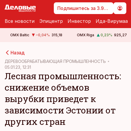
Подпишитесь за 3.99 €
Все новости
Эпицентр
Инвестор
Ида-Вирумаа
OMX Baltic
−0,04
%
315,18
OMX Riga
0,23
%
925,27
cebook
Назад
Twitter)
ДЕРЕВООБРАБАТЫВАЮЩАЯ ПРОМЫШЛЕННОСТЬ
05.01.23, 12:31
kedIn
Лесная промышленность:
ail
снижение объемов
k
вырубки приведет к
зависимости Эстонии от
других стран