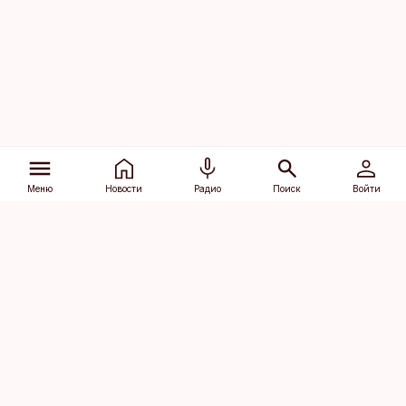
Меню
Новости
Радио
Поиск
Войти
Vana-Lõuna 39/1, 19094 Tallinn
(+372) 667 0111
dv@aripaev.ee