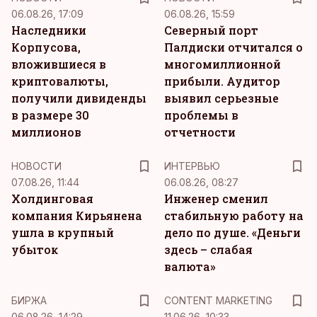
06.08.26, 17:09
06.08.26, 15:59
Наследники
Северный порт
Корпусова,
Палдиски отчитался о
вложившиеся в
многомиллионной
криптовалюты,
прибыли. Аудитор
получили дивиденды
выявил серьезные
в размере 30
проблемы в
миллионов
отчетности
НОВОСТИ
ИНТЕРВЬЮ
07.08.26, 11:44
06.08.26, 08:27
Холдинговая
Инженер сменил
компания Кирьянена
стабильную работу на
ушла в крупный
дело по душе. «Деньги
убыток
здесь – слабая
валюта»
KM
БИРЖА
CONTENT MARKETING
06.08.26, 14:29
11.06.26, 10:33