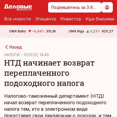
Подпишитесь за 3.99 €
Все новости
Эпицентр
Инвестор
Ида-Вирумаа
OMX Baltic
−0,04
%
315,18
OMX Riga
0,23
%
925,27
cebook
Назад
Twitter)
НАЛОГИ
01.03.23, 14:46
НТД начинает возврат
kedIn
переплаченного
ail
подоходного налога
k
Налогово-таможенный департамент (НТД)
начал возврат переплаченного подоходного
налога тем, кто в электронном виде
представил свои декларации о доходах, и тем,