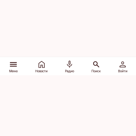
Меню
Новости
Радио
Поиск
Войти
Vana-Lõuna 39/1, 19094 Tallinn
(+372) 667 0111
dv@aripaev.ee