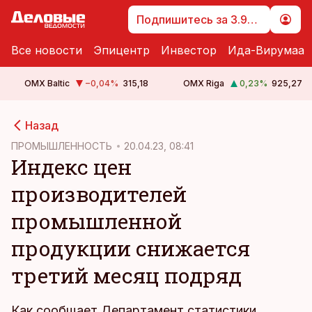
Подпишитесь за 3.99 €
Все новости
Эпицентр
Инвестор
Ида-Вирумаа
OMX Baltic
−0,04
%
315,18
OMX Riga
0,23
%
925,27
cebook
Назад
Twitter)
ПРОМЫШЛЕННОСТЬ
20.04.23, 08:41
Индекс цен
kedIn
производителей
ail
промышленной
k
продукции снижается
третий месяц подряд
Как сообщает Департамент статистики,