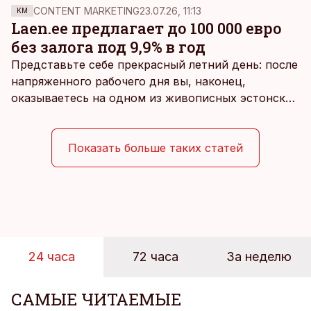
и с большим апломбом критикуют и иронизируют
CONTENT MARKETING
23.07.26, 11:13
KM
над решением правительства, пишет доктор
Laen.ee предлагает до 100 000 евро
экономических наук, ассоциированный
без залога под 9,9% в год
профессор Stockholm School of Economics Петер
Представьте себе прекрасный летний день: после
Зашев.
напряженного рабочего дня вы, наконец,
оказываетесь на одном из живописных эстонских
пляжей. Температура морской воды едва
достигает 18 градусов, но вы как закаленный
предприниматель знаете, что смелость города
Показать больше таких статей
берет, и без долгих раздумий бросаетесь в воду.
24 часа
72 часа
За неделю
САМЫЕ ЧИТАЕМЫЕ