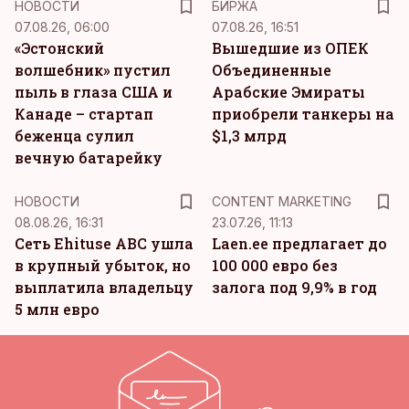
НОВОСТИ
БИРЖА
07.08.26, 06:00
07.08.26, 16:51
«Эстонский
Вышедшие из ОПЕК
волшебник» пустил
Объединенные
пыль в глаза США и
Арабские Эмираты
Канаде – стартап
приобрели танкеры на
беженца сулил
$1,3 млрд
вечную батарейку
KM
НОВОСТИ
CONTENT MARKETING
08.08.26, 16:31
23.07.26, 11:13
Сеть Ehituse ABC ушла
Laen.ee предлагает до
в крупный убыток, но
100 000 евро без
выплатила владельцу
залога под 9,9% в год
5 млн евро