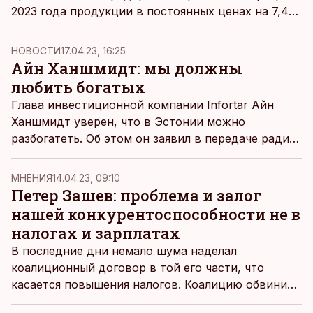
2023 года продукции в постоянных ценах на 7,4%
меньше, нежели в феврале прошлого года.
НОВОСТИ
17.04.23, 16:25
Айн Ханшмидт: мы должны
любить богатых
Глава инвестиционной компании Infortar Айн
Ханшмидт уверен, что в Эстонии можно
разбогатеть. Об этом он заявил в передаче радио
Äripäev
«Горячий стул».
MНЕНИЯ
14.04.23, 09:10
Петер Зашев: проблема и залог
нашей конкурентоспособности не в
налогах и зарплатах
В последние дни немало шума наделал
коалиционный договор в той его части, что
касается повышения налогов. Коалицию обвинили
во всех грехах, многие предприниматели в шоке