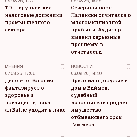
08.08.26, 11:20
06.08.26, 15:59
ТОП: крупнейшие
Северный порт
налоговые должники
Палдиски отчитался о
промышленного
многомиллионной
сектора
прибыли. Аудитор
выявил серьезные
проблемы в
отчетности
MНЕНИЯ
НОВОСТИ
07.08.26, 17:06
03.08.26, 14:40
Делов-то: Эстония
Бриллиант, оружие и
фантазирует о
дом в Виймси:
здоровье и
судебный
президенте, пока
исполнитель продает
airBaltic уходит в пике
имущество
отбывающего срок
Гаммера