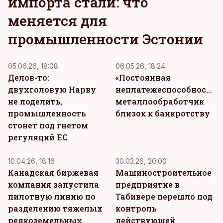
импорта стали: что
меняется для
промышленности Эстонии
05.06.26, 18:08
06.05.26, 18:24
Делов-то:
«Постоянная
двухголовую Нарву
неплатежеспособность»:
не поделить,
металлообработчик
промышленность
близок к банкротству
стонет под гнетом
регуляций ЕС
10.04.26, 18:16
30.03.26, 20:00
Канадская биржевая
Машиностроительное
компания запустила
предприятие в
пилотную линию по
Табивере перешло под
разделению тяжелых
контроль
редкоземельных
действующей