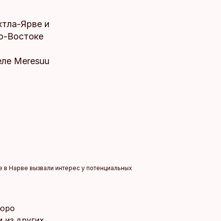
хтла-Ярве и
о-Востоке
еле Meresuu
е в Нарве вызвали интерес у потенциальных
бюро
 из других