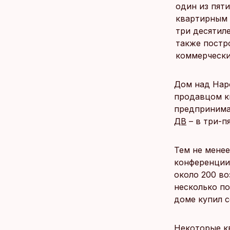
один из пяти
квартирным 
три десятиле
также постр
коммерчески
Дом над Наро
продавцом к
предпринимат
ДВ
– в три-п
Тем не менее
конференции,
около 200 в
несколько по
доме купил с
Некоторые к