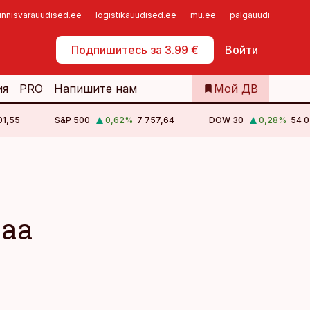
innisvarauudised.ee
logistikauudised.ee
mu.ee
palgauudised.ee
Самообслуживание
Подпишитесь за 3.99 €
Войти
ия
PRO
Напишите нам
Мой ДВ
01,55
S&P 500
0,62
%
7 757,64
DOW 30
0,28
%
54 0
аа