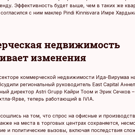
ренду. Эффективность будет выше, чем в таких же ква
 согласился с ним маклер Pindi Kinnisvara Имре Хардык
рческая недвижимость
ивает изменения
секторе коммерческой недвижимости Ида-Вирумаа н
бсудили региональный руководитель East Capital Анне
ный директор Astri Grupp Кайри Тоом и Эрик Сечков 
хтла-Ярве, теперь работающий в IVIA.
 сошлись на том, что спрос на офисные и производст
акже на места в торговых центрах сохраняется, несм
ие и политические вызовы, включая последствия сло