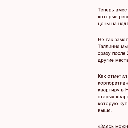
Теперь вмес
которые рас
цены на нед
Не так заме
Таллинне мы
сразу после
другие места
Как отметил
корпоративн
квартиру в Н
старых квар
которую куп
выше.
«Здесь можн