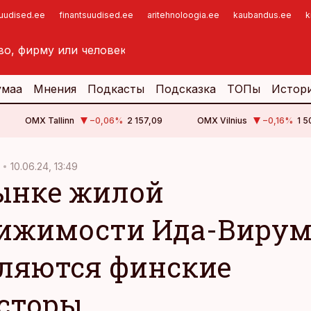
suudised.ee
finantsuudised.ee
aritehnoloogia.ee
kaubandus.ee
k
умаа
Мнения
Подкасты
Подсказка
ТОПы
Истор
OMX Tallinn
−0,06
%
2 157,09
OMX Vilnius
−0,16
%
1 5
10.06.24, 13:49
ынке жилой
ижимости Ида-Вирум
ляются финские
сторы