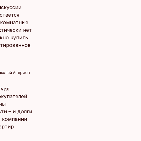
искуссии
стается
окомнатные
ктически нет
жно купить
нтированное
иколай Андреев
учил
окупателей
тны
ти – и долги
р компании
вартир