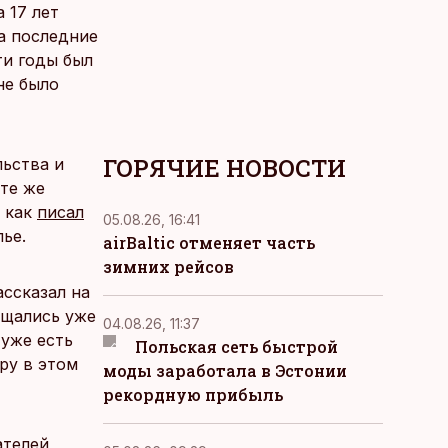
 17 лет
а последние
ти годы был
не было
ГОРЯЧИЕ НОВОСТИ
льства и
те же
, как
писал
05.08.26, 16:41
ье.
airBaltic отменяет часть
зимних рейсов
ассказал на
ащались уже
04.08.26, 11:37
уже есть
Польская сеть быстрой
ру в этом
моды заработала в Эстонии
рекордную прибыль
ателей