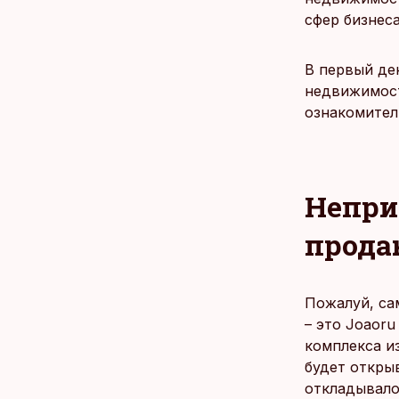
сфер бизнес
В первый де
недвижимост
ознакомител
Непри
прода
Пожалуй, са
– это Joaoru
комплекса и
будет откры
откладывалос