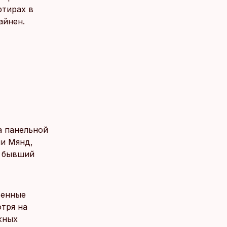
ртирах в
айнен.
а панельной
ли Мянд,
– бывший
венные
отря на
жных