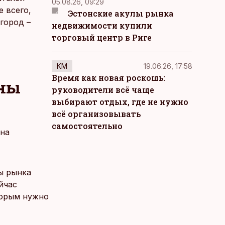
05.08.26, 09:29
е всего,
Эстонские акулы рынка
город –
недвижимости купили
торговый центр в Риге
KM
19.06.26, 17:58
Время как новая роскошь:
нны
руководители всё чаще
выбирают отдых, где не нужно
всё организовывать
самостоятельно
 на
ы рынка
йчас
торым нужно