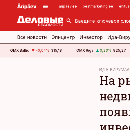
aripaev.ee
bestmarketing.ee
ehitu
kinnisvarauudised.ee
imelineajalugu.ee
logistikauudised.ee
imelineteadus.ee
Все новости
Эпицентр
Инвестор
Ида-Вир
OMX Baltic
−0,04
%
315,18
OMX Riga
0,23
%
925,27
cebook
cebook
ИДА-ВИРУМАА
На р
Twitter)
Twitter)
kedIn
kedIn
недв
ail
ail
появ
k
k
инве