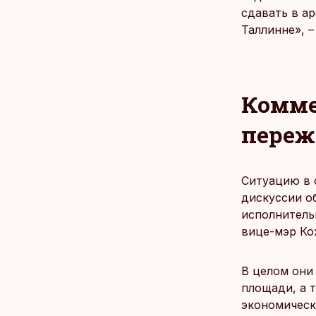
сдавать в а
Таллинне», –
Комме
переж
Ситуацию в 
дискуссии о
исполнитель
вице-мэр Ко
В целом они
площади, а т
экономическ