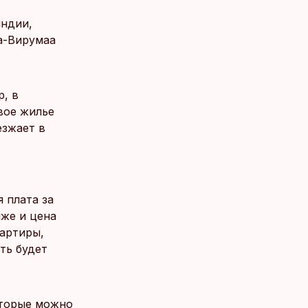
яндии,
а-Вирумаа
р, в
вое жилье
езжает в
 плата за
иже и цена
вартиры,
ть будет
оторые можно