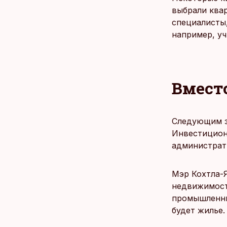
выбрали квар
специалисты,
например, уч
Вмест
Следующим з
Инвестицион
администрат
Мэр Кохтла-Я
недвижимост
промышленны
будет жилье.