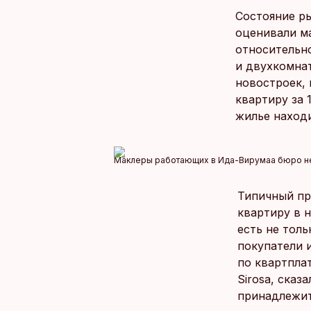
Состояние р
оценивали м
относительн
и двухкомнат
новостроек,
квартиру за 
жилье находи
Маклеры работающих в Ида-Вирумаа бюро нед
Типичный пр
квартиру в 
есть не тол
покупатели 
по квартпла
Sirosa, сказ
принадлежит