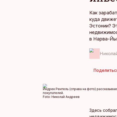
Как зарабат
куда движе
Эстонии? Э
недвижимос
в Нарва-Йы
Никола
Поделитьс
Индрек Рентель (справа на фото) рассказывае
покупателей.
Foto:
Николай Андреев
Здесь собра
недвижимост