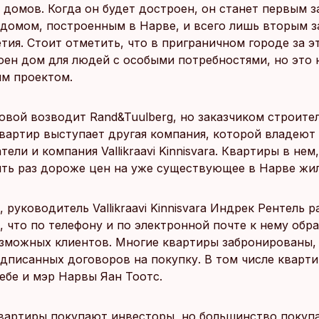
 домов. Когда он будет достроен, он станет первым за
домом, построенным в Нарве, и всего лишь вторым з
тия. Стоит отметить, что в приграничном городе за э
оен дом для людей с особыми потребностями, но это 
м проектом.
вой возводит Rand&Tuulberg, но заказчиком строите
вартир выступает другая компания, которой владеют 
ели и компания Vallikraavi Kinnisvara. Квартиры в нем
ять раз дороже цен на уже существующее в Нарве жил
, руководитель Vallikraavi Kinnisvara Индрек Рентель р
 что по телефону и по электронной почте к нему обр
озможных клиентов. Многие квартиры забронированы, 
дписанных договоров на покупку. В том числе кварти
ебе и мэр Нарвы Яан Тоотс.
вартиры покупают инвесторы, но большинство покуп