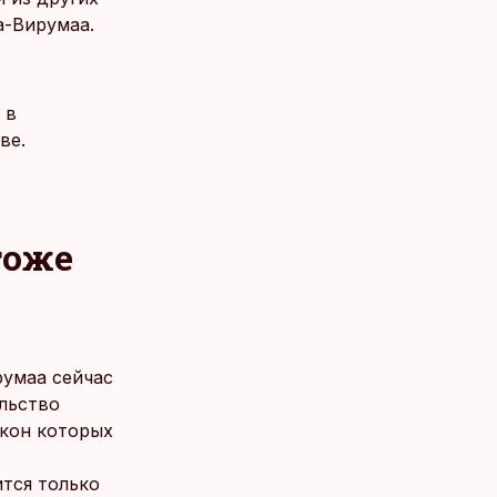
а-Вирумаа.
 в
ве.
тоже
умаа сейчас
ельство
окон которых
ится только