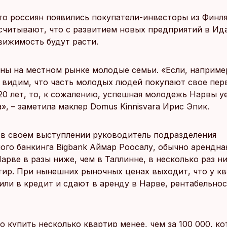
то россиян появились покупатели-инвесторы из Финл
считывают, что с развитием новых предприятий в Ид
вижимость будут расти.
тны на местном рынке молодые семьи. «Если, наприме
 видим, что часть молодых людей покупают свое пер
 20 лет, то, к сожалению, успешная молодежь Нарвы у
», – заметила маклер Domus Kinnisvara Ирис Эпик.
 в своем выступлении руководитель подразделения
ого банкинга Bigbank Аймар Роосалу, обычно арендная
арве в разы ниже, чем в Таллинне, в несколько раз н
тир. При нынешних рыночных ценах выходит, что у к
или в кредит и сдают в аренду в Нарве, рентабельнос
о купить несколько квартир менее, чем за 100 000, к