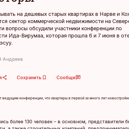
ывать на дешевых старых квартирах в Нарве и Ко
тся сектор коммерческой недвижимости на Север
ти вопросы обсудили участники конференции по
ти Ида-Вирумаа, которая прошла 6 и 7 июня в от
эсуу.
й Андреев
я
Сохранить
Сообщи
т ведущим конференции, что квартиры в первой за много лет новостройк
лись более 130 человек – в основном, представители 
и, а также строительных компаний, предприниматели