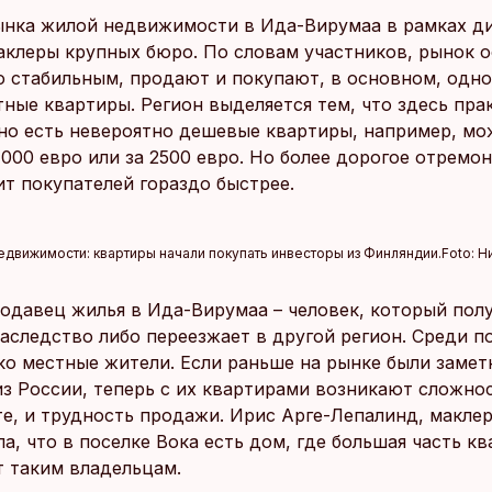
ынка жилой недвижимости в Ида-Вирумаа в рамках д
аклеры крупных бюро. По словам участников, рынок о
о стабильным, продают и покупают, в основном, одн
ные квартиры. Регион выделяется тем, что здесь пра
 но есть невероятно дешевые квартиры, например, мо
1000 евро или за 2500 евро. Но более дорогое отремо
т покупателей гораздо быстрее.
вижимости: квартиры начали покупать инвесторы из Финляндии.
Foto:
Н
одавец жилья в Ида-Вирумаа – человек, который пол
наследство либо переезжает в другой регион. Среди п
ько местные жители. Если раньше на рынке были заме
из России, теперь с их квартирами возникают сложнос
те, и трудность продажи. Ирис Арге-Лепалинд, макле
ала, что в поселке Вока есть дом, где большая часть к
 таким владельцам.