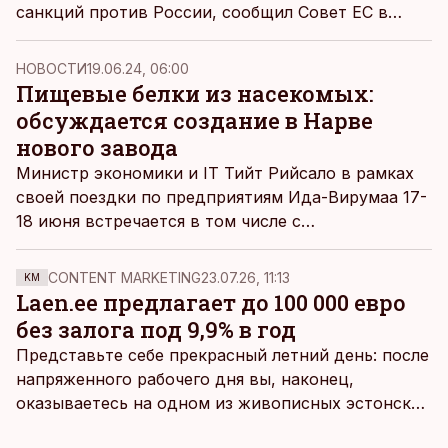
санкций против России, сообщил Совет ЕС в
четверг, 20 июня, в Брюсселе.
НОВОСТИ
19.06.24, 06:00
Пищевые белки из насекомых:
обсуждается создание в Нарве
нового завода
Министр экономики и IT Тийт Рийсало в рамках
своей поездки по предприятиям Ида-Вирумаа 17-
18 июня встречается в том числе с
представителями компании BugBox, которая
планирует открыть в Нарве производство
CONTENT MARKETING
23.07.26, 11:13
KM
животного белка из насекомых, сообщило в
Laen.ee предлагает до 100 000 евро
своем пресс-релизе Министерство экономики и
без залога под 9,9% в год
коммуникаций.
Представьте себе прекрасный летний день: после
напряженного рабочего дня вы, наконец,
оказываетесь на одном из живописных эстонских
пляжей. Температура морской воды едва