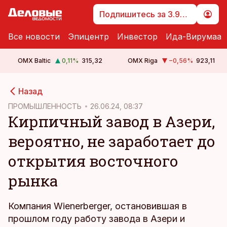
Подпишитесь за 3.99 €
Все новости
Эпицентр
Инвестор
Ида-Вирумаа
OMX Baltic
0,11
%
315,32
OMX Riga
−0,56
%
923,11
cebook
Назад
Twitter)
ПРОМЫШЛЕННОСТЬ
26.06.24, 08:37
Кирпичный завод в Азери,
kedIn
вероятно, не заработает до
ail
открытия восточного
k
рынка
Компания Wienerberger, остановившая в
прошлом году работу завода в Азери и