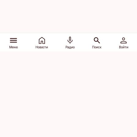
Меню
Новости
Радио
Поиск
Войти
Vana-Lõuna 39/1, 19094 Tallinn
(+372) 667 0111
dv@aripaev.ee
Подписаться
Об Äripäev
Реклама
Контакт