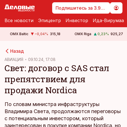
Подпишитесь за 3.99 €
Все новости
Эпицентр
Инвестор
Ида-Вирумаа
OMX Baltic
−0,04
%
315,18
OMX Riga
0,23
%
925,27
cebook
cebook
Назад
Twitter)
Twitter)
АВИАЦИЯ
09.10.24, 17:08
Свет: договор с SAS стал
kedIn
kedIn
препятствием для
ail
ail
продажи Nordica
k
k
По словам министра инфраструктуры
Владимира Света, продолжаются переговоры
с потенциальным инвестором, который
заинтересован в покупке компании Nordica, но