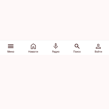
Меню
Новости
Радио
Поиск
Войти
Vana-Lõuna 39/1, 19094 Tallinn
(+372) 667 0111
dv@aripaev.ee