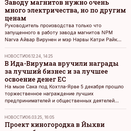
Заводу магнитов нужно очень
много электричества, но по другим
ценам
Руководитель производства только что
запущенного в работу завода магнитов NPM
Narva Айвар Вирунен и мэр Нарвы Катри Райк
сообщили, что ведут переговоры с некими
партнерами, которые смогут обеспечивать завод
НОВОСТИ
06.12.24, 14:25
дешевым электричеством и, возможно, будут
В Ида-Вирумаа вручили награды
полезны городу, страдающему от высоких цен на
за лучший бизнес и за лучшее
отопление.
освоение денег ЕС
На мызе Сака под Кохтла-Ярве 5 декабря прошло
торжественное награждение лучших
предпринимателей и общественных деятелей
Ида-Вирумаа. Лучшим предприятием региона
жюри признало предприятие Hanza Mechanics
НОВОСТИ
06.03.25, 16:05
Narva.
Проект киногородка в Йыхви