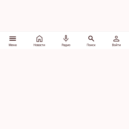
Меню
Новости
Радио
Поиск
Войти
Vana-Lõuna 39/1, 19094 Tallinn
(+372) 667 0111
dv@aripaev.ee
Подписаться
Об Äripäev
Реклама
Контакт