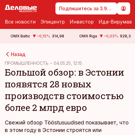
Подпишитесь за 3.99 €
Все новости
Эпицентр
Инвестор
Ида-Вирумаа
OMX Baltic
−0,15
%
314,98
OMX Riga
−0,03
%
928,3
cebook
Назад
Twitter)
ПРОМЫШЛЕННОСТЬ
04.05.25, 12:15
Большой обзор: в Эстонии
kedIn
появятся 28 новых
ail
производств стоимостью
k
более 2 млрд евро
Свежий обзор Tööstusuudised показывает, что
в этом году в Эстонии строятся или