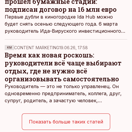
прошел бумажные стадии:
подписан договор на 16 млн евро
Первые дубли в киногородке Ida Hub можно
будет снять осенью следующего года. 6 марта
руководитель Ида-Вируского инвестиционного
агентства (IVIA) Теэт Куусмик и исполнительный
директор строительной компании Mapri Ehitus
CONTENT MARKETING
19.06.26, 17:58
KM
Тармо Роос подписали в йыхвиском кинотеатре
Время как новая роскошь:
Apollo договор о строительстве.
руководители всё чаще выбирают
отдых, где не нужно всё
организовывать самостоятельно
Руководитель — это не только управленец. Он
одновременно предприниматель, коллега, друг,
супруг, родитель, а зачастую человек,
совмещающий еще множество других ролей.
Рабочие дни наполнены решениями,
ответственностью, встречами и бесконечным
Показать больше таких статей
потоком информации, и даже в свободное время