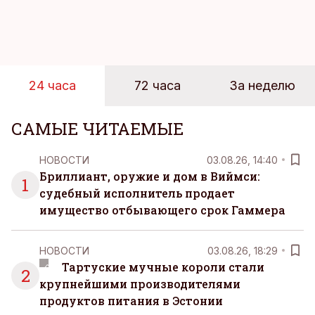
эти роли часто продолжают сопровождать
человека. Поэтому от отдыха все чаще ждут не
множества занятий или вариантов выбора. Все
чаще люди ищут возможность просто быть здесь
и сейчас — без необходимости все
24 часа
72 часа
За неделю
организовывать, планировать и за все отвечать
самостоятельно.
САМЫЕ ЧИТАЕМЫЕ
НОВОСТИ
03.08.26, 14:40
Бриллиант, оружие и дом в Виймси:
1
судебный исполнитель продает
имущество отбывающего срок Гаммера
НОВОСТИ
03.08.26, 18:29
Тартуские мучные короли стали
2
крупнейшими производителями
продуктов питания в Эстонии