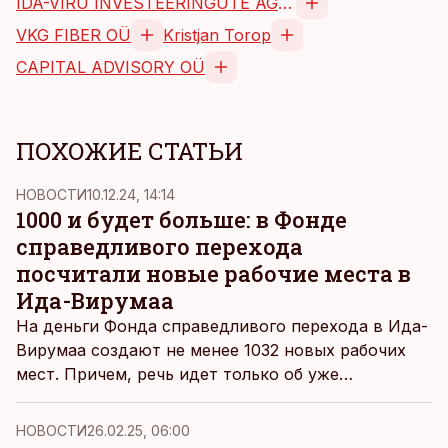
IDA-VIRU INVESTEERINGUTE AGENTUUR SA
VKG FIBER OÜ
Kristjan Torop
CAPITAL ADVISORY OÜ
ПОХОЖИЕ СТАТЬИ
НОВОСТИ
10.12.24, 14:14
1000 и будет больше: в Фонде
справедливого перехода
посчитали новые рабочие места в
Ида-Вирумаа
На деньги Фонда справедливого перехода в Ида-
Вирумаа создают не менее 1032 новых рабочих
мест. Причем, речь идет только об уже
утвержденных проектах – в перспективе число
вакансий дополнительно подрастет, обещают
НОВОСТИ
26.02.25, 06:00
координаторы Фонда.