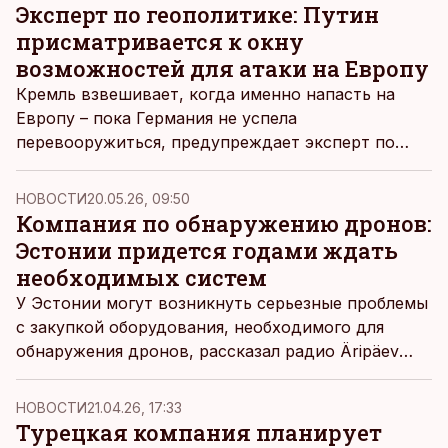
Эксперт по геополитике: Путин
присматривается к окну
возможностей для атаки на Европу
Кремль взвешивает, когда именно напасть на
Европу – пока Германия не успела
перевооружиться, предупреждает эксперт по
геополитике Иван Крастев.
НОВОСТИ
20.05.26, 09:50
Компания по обнаружению дронов:
Эстонии придется годами ждать
необходимых систем
У Эстонии могут возникнуть серьезные проблемы
с закупкой оборудования, необходимого для
обнаружения дронов, рассказал радио Äripäev
коммерческий директор специализирующейся на
обнаружении дронов компании оборонной
НОВОСТИ
21.04.26, 17:33
промышленности Marduk Леэт Рауно Лембер.
Турецкая компания планирует