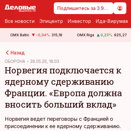
Подпишитесь за 3.99 €
Все новости
Эпицентр
Инвестор
Ида-Вирумаа
OMX Baltic
−0,04
%
315,18
OMX Riga
0,23
%
925,27
cebook
Назад
Twitter)
ОБОРОНА
28.05.26, 18:03
Норвегия подключается к
kedIn
ядерному сдерживанию
ail
Франции. «Европа должна
k
вносить больший вклад»
Норвегия ведет переговоры с Францией о
присоединении к ее ядерному сдерживанию.