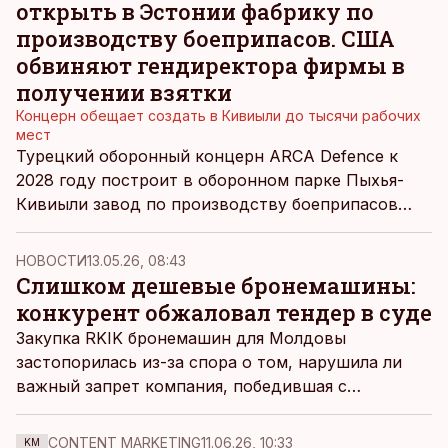
открыть в Эстонии фабрику по
производству боеприпасов. США
обвиняют гендиректора фирмы в
получении взятки
Концерн обещает создать в Кивиыли до тысячи рабочих
мест
Турецкий оборонный концерн ARCA Defence к
2028 году построит в оборонном парке Пыхья-
Кивиыли завод по производству боеприпасов
стоимостью 300 млн евро, пообещав создать в
регионе до тысячи рабочих мест. Однако
НОВОСТИ
13.05.26, 08:43
биография основателя и руководителя компании
Слишком дешевые бронемашины:
более чем пестрая.
конкурент обжаловал тендер в суде
Закупка RKIK бронемашин для Молдовы
застопорилась из-за спора о том, нарушила ли
важный запрет компания, победившая с
предложением, которое было на треть дешевле
остальных.
CONTENT MARKETING
11.06.26, 10:33
KM