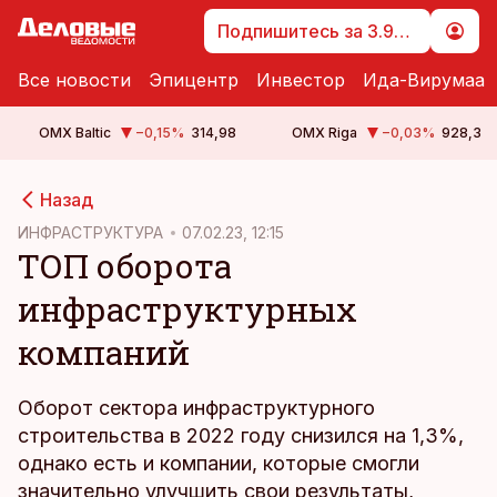
Подпишитесь за 3.99 €
Все новости
Эпицентр
Инвестор
Ида-Вирумаа
OMX Baltic
−0,15
%
314,98
OMX Riga
−0,03
%
928,3
cebook
Назад
Twitter)
ИНФРАСТРУКТУРА
07.02.23, 12:15
ТОП оборота
kedIn
инфраструктурных
ail
компаний
k
Оборот сектора инфраструктурного
строительства в 2022 году снизился на 1,3%,
однако есть и компании, которые смогли
значительно улучшить свои результаты,