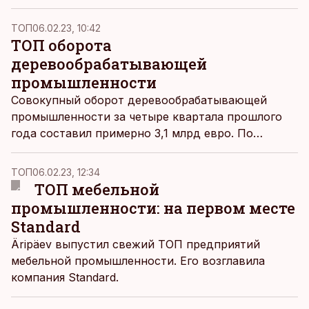
ТОП
06.02.23, 10:42
ТОП оборота
деревообрабатывающей
промышленности
Совокупный оборот деревообрабатывающей
промышленности за четыре квартала прошлого
года составил примерно 3,1 млрд евро. По
сравнению с предыдущим годом оборот
уменьшился почти на 400 млн евро, пишут
ТОП
06.02.23, 12:34
Tööstusuudised
.
ТОП мебельной
промышленности: на первом месте
Standard
Äripäev выпустил свежий ТОП предприятий
мебельной промышленности. Его возглавила
компания Standard.