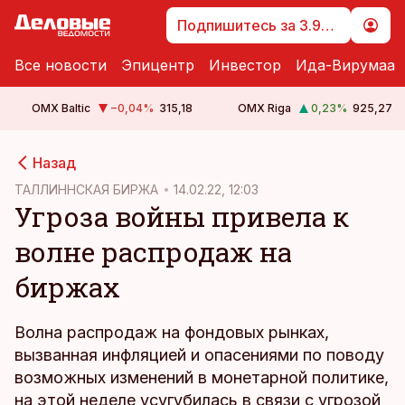
Подпишитесь за 3.99 €
Все новости
Эпицентр
Инвестор
Ида-Вирумаа
OMX Baltic
−0,04
%
315,18
OMX Riga
0,23
%
925,27
cebook
cebook
Назад
Twitter)
Twitter)
ТАЛЛИННСКАЯ БИРЖА
14.02.22, 12:03
Угроза войны привела к
kedIn
kedIn
волне распродаж на
ail
ail
биржах
k
k
Волна распродаж на фондовых рынках,
вызванная инфляцией и опасениями по поводу
возможных изменений в монетарной политике,
на этой неделе усугубилась в связи с угрозой