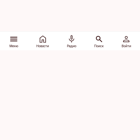
Меню
Новости
Радио
Поиск
Войти
Vana-Lõuna 39/1, 19094 Tallinn
(+372) 667 0111
dv@aripaev.ee
Подписаться
Об Äripäev
Реклама
Контакт