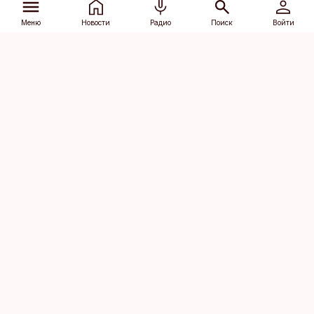
Меню
Новости
Радио
Поиск
Войти
Vana-Lõuna 39/1, 19094 Tallinn
(+372) 667 0111
dv@aripaev.ee
Подписаться
Об Äripäev
Реклама
Контакт
Права на
Кодекс журналистской
использование
этики
контента
Общие условия
Политика