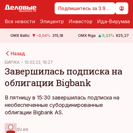
Подпишитесь за 3.99 €
Все новости
Эпицентр
Инвестор
Ида-Вирумаа
OMX Baltic
−0,04
%
315,18
OMX Riga
0,23
%
925,27
cebook
Назад
Twitter)
БИРЖА
10.02.23, 16:27
Завершилась подписка на
kedIn
облигации Bigbank
ail
k
В пятницу в 15:30 завершилась подписка на
необеспеченные субординированные
облигации Bigbank AS.
dv.ee