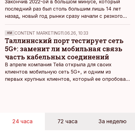
Закончив 2022-ой в большом минусе, который
последний раз был столь большим лишь 14 лет
назад, новый год рынки сразу начали с резкого
роста, что для многих стало приятной
неожиданностью. Давайте разберемся, в чем
CONTENT MARKETING
11.06.26, 10:33
KM
причина столь резкой смены курса, и причем
Таллиннский порт тестирует сеть
здесь долговой рынок.
5G+: заменит ли мобильная связь
часть кабельных соединений
В апреле компания Telia открыла для своих
клиентов мобильную сеть 5G+, и одним из
первых крупных клиентов, который ее опробовал,
стал Таллиннский порт, который тестировал
новую технологию в условиях портовой
инфраструктуры.
24 часа
72 часа
За неделю