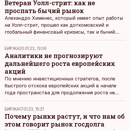
компонентом инфляции, их не следует
Ветеран Уолл-стрит: как не
рассматривать как первопричину.
проспать бычий рынок
Алехандро Хименес, который имеет опыт работы
на Уолл-стрит, прошел как доткомовский и
глобальный финансовый кризисы, так и бычий
рынок длиною в десятилетие. Он рекомендует
сейчас инвестировать, чтобы не пропустить
БИРЖА
20.01.23, 13:06
следующий бычий рынок.
Аналитики не прогнозируют
дальнейшего роста европейских
акций
По мнению инвестиционных стратегов, после
быстрого отскока европейских акций в начале
года пространства для продолжения роста не
осталось.
БИРЖА
17.01.23, 15:21
Почему рынки растут, и что нам об
этом говорит рынок госдолга