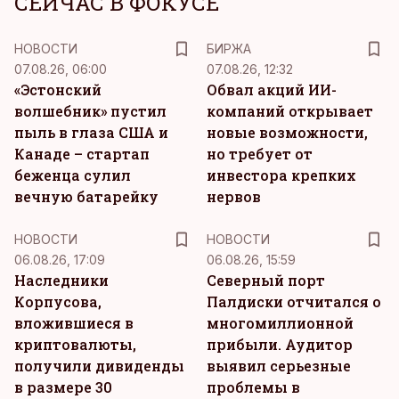
СЕЙЧАС В ФОКУСЕ
НОВОСТИ
БИРЖА
07.08.26, 06:00
07.08.26, 12:32
«Эстонский
Обвал акций ИИ-
волшебник» пустил
компаний открывает
пыль в глаза США и
новые возможности,
Канаде – стартап
но требует от
беженца сулил
инвестора крепких
вечную батарейку
нервов
НОВОСТИ
НОВОСТИ
06.08.26, 17:09
06.08.26, 15:59
Наследники
Северный порт
Корпусова,
Палдиски отчитался о
вложившиеся в
многомиллионной
криптовалюты,
прибыли. Аудитор
получили дивиденды
выявил серьезные
в размере 30
проблемы в