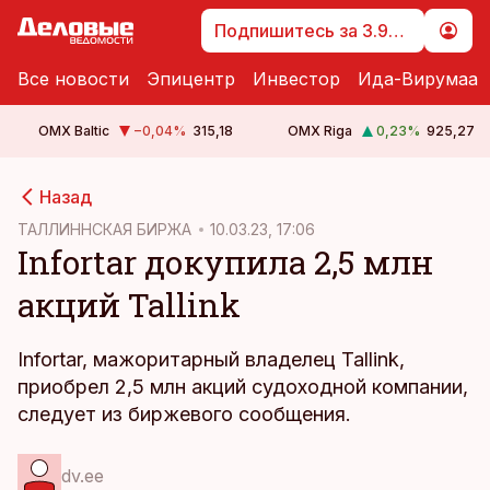
Подпишитесь за 3.99 €
Все новости
Эпицентр
Инвестор
Ида-Вирумаа
OMX Baltic
−0,04
%
315,18
OMX Riga
0,23
%
925,27
cebook
Назад
Twitter)
ТАЛЛИННСКАЯ БИРЖА
10.03.23, 17:06
Infortar докупила 2,5 млн
kedIn
акций Tallink
ail
k
Infortar, мажоритарный владелец Tallink,
приобрел 2,5 млн акций судоходной компании,
следует из биржевого сообщения.
dv.ee