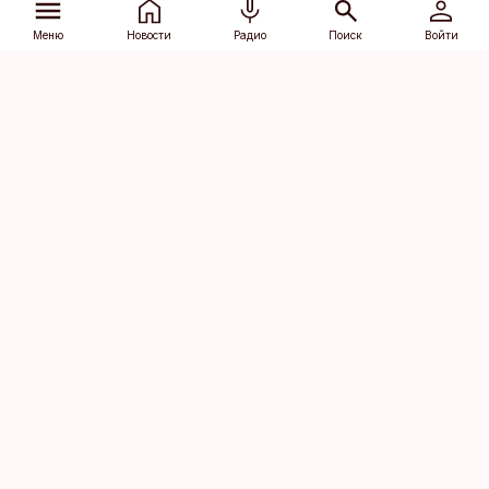
Меню
Новости
Радио
Поиск
Войти
Vana-Lõuna 39/1, 19094 Tallinn
(+372) 667 0111
dv@aripaev.ee
Подписаться
Об Äripäev
Реклама
Контакт
Права на
Кодекс журналистской
использование
этики
контента
Общие условия
Политика