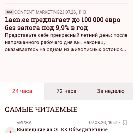
в полтора раза больше пассажиров.
CONTENT MARKETING
23.07.26, 11:13
KM
Laen.ee предлагает до 100 000 евро
без залога под 9,9% в год
Представьте себе прекрасный летний день: после
напряженного рабочего дня вы, наконец,
оказываетесь на одном из живописных эстонских
пляжей. Температура морской воды едва
достигает 18 градусов, но вы как закаленный
предприниматель знаете, что смелость города
берет, и без долгих раздумий бросаетесь в воду.
24 часа
72 часа
За неделю
САМЫЕ ЧИТАЕМЫЕ
БИРЖА
07.08.26, 16:51
Вышедшие из ОПЕК Объединенные